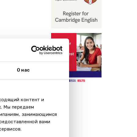
О нас
дходящий контент и
х. Мы передаем
омпаниям, занимающимся
предоставленной вами
сервисов.