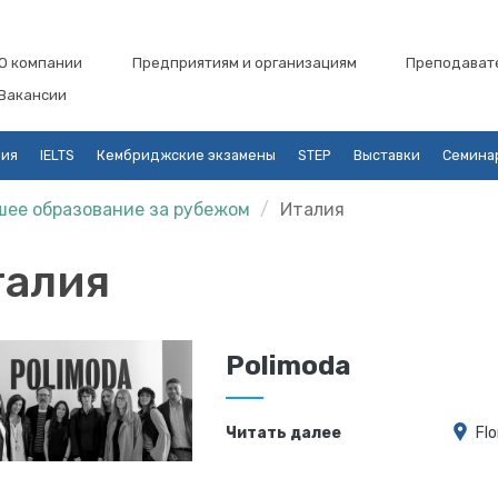
О компании
Предприятиям и организациям
Преподават
Вакансии
ция
IELTS
Кембриджские экзамены
STEP
Выставки
Семина
ее образование за рубежом
Италия
талия
Polimoda
Читать далее
Fl