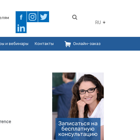
елям
RU
ры и вебинары
Контакты
Онлайн-заказ
orence