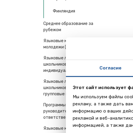
Финляндия
Среднее образование за
рубежом
Языковые курсы для
молодежи (16+) и взрослых
Языковые лагеря, курсы для
школьников 7-18 лет-
Согласие
индивидуальные поездки
Языковые лагеря, курсы для
Этот сайт использует ф
школьников 7-18 лет -
групповые поездки
Мы используем файлы cook
рекламу, а также дать ва
Программы для
информацию о ваших дейс
руководителей и
ответственных работников
рекламой и веб-аналитик
информацией, а также дан
Языковые курсы - семейные