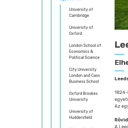
University of
Cambridge
University of
Oxford
Le
London School of
Economics &
Political Science
Elh
City University
London and Cass
Leed
Business School
1824-
Oxford Brookes
egye
University
Az eg
University of
Huddersfield
Rövid
A Leed