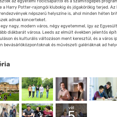
aszték az egyetemi focicsapattól és a számítógépes progra
 a Harry Potter-rajongói klubokig és jógakörökig terjed. Az
 rendezvények népszerű helyszíne is, ahol minden héten bri
zek adnak koncerteket.
 egy nagy, modern város, négy egyetemmel, így az Egyesült 
ább diákbarát városa. Leeds az elmúlt években jelentős épít
uláson és kulturális változáson ment keresztül, és a város i
n bevásárlóközpontoknak és művészeti galériáknak ad hely
éria
vēl
5