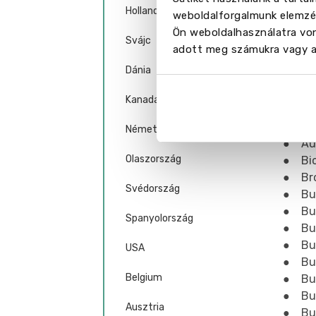
Hollandia
weboldalforgalmunk elemzés
Ön weboldalhasználatra von
Svájc
Alapk
adott meg számukra vagy az
● Acc
Dánia
● Adu
● Arc
Kanada
● Arc
● Arc
Németország
● Aud
Olaszország
● Bio
● Bro
Svédország
● Bui
● Bui
Spanyolország
● Bus
● Bus
USA
● Bus
Belgium
● Bus
● Bus
Ausztria
● Bus