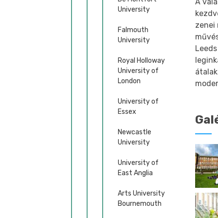
A vál
University
kezdve
zenei
Falmouth
művés
University
Leeds
legink
Royal Holloway
University of
átalak
London
moder
University of
Essex
Gal
Newcastle
University
University of
East Anglia
Arts University
Bournemouth