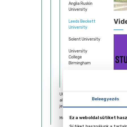
Anglia Ruskin
University
Vid
Leeds Beckett
University
Solent University
University
College
Birmingham
Brunel University
London
UCPS – segítség az
Beleegyezés
alapképzésre való
jelentkezésben
Ez a weboldal sütiket has
Mesterképzések
Sütiket használunk a tarta