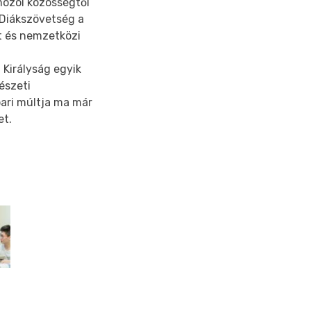
mozói közösségtől
 Diákszövetség a
t és nemzetközi
Királyság egyik
észeti
pari múltja ma már
et.