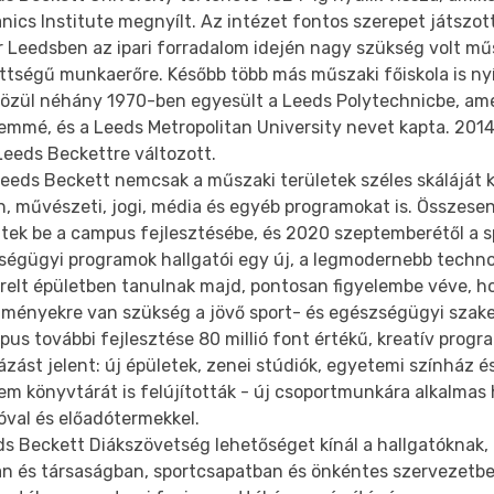
ics Institute megnyílt. Az intézet fontos szerepet játszot
r Leedsben az ipari forradalom idején nagy szükség volt mű
tségű munkaerőre. Később több más műszaki főiskola is nyí
közül néhány 1970-ben egyesült a Leeds Polytechnicbe, am
emmé, és a Leeds Metropolitan University nevet kapta. 20
Leeds Beckettre változott.
eeds Beckett nemcsak a műszaki területek széles skáláját 
 művészeti, jogi, média és egyéb programokat is. Összesen 
ttek be a campus fejlesztésébe, és 2020 szeptemberétől a s
ségügyi programok hallgatói egy új, a legmodernebb techno
erelt épületben tanulnak majd, pontosan figyelembe véve, h
ítményekre van szükség a jövő sport- és egészségügyi szak
us további fejlesztése 80 millió font értékű, kreatív prog
zást jelent: új épületek, zenei stúdiók, egyetemi színház é
m könyvtárát is felújították - új csoportmunkára alkalmas 
óval és előadótermekkel.
ds Beckett Diákszövetség lehetőséget kínál a hallgatóknak
an és társaságban, sportcsapatban és önkéntes szervezetbe