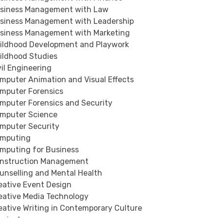
iness Management with Law
iness Management with Leadership
iness Management with Marketing
ldhood Development and Playwork
ldhood Studies
il Engineering
puter Animation and Visual Effects
puter Forensics
puter Forensics and Security
puter Science
puter Security
mputing
puting for Business
struction Management
nselling and Mental Health
ative Event Design
ative Media Technology
ative Writing in Contemporary Culture