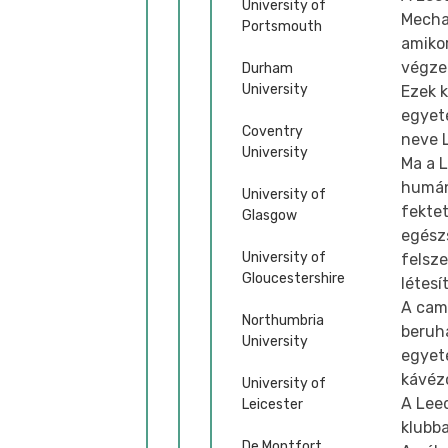
University of
Mechan
Portsmouth
amiko
végzet
Durham
University
Ezek 
egyet
Coventry
neve 
University
Ma a L
humán,
University of
fekte
Glasgow
egész
University of
felsz
Gloucestershire
létes
A camp
Northumbria
beruhá
University
egyete
kávéz
University of
A Lee
Leicester
klubb
De Montfort