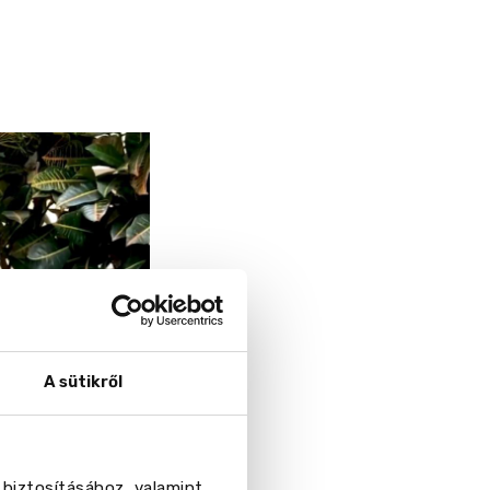
A sütikről
 biztosításához, valamint