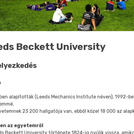
eds Beckett University
elyezkedés
s
ben alapították (Leeds Mechanics Institute néven), 1992-be
temmé.
yetemnek 23 200 hallgatója van, ebből közel 18 000 az alap
en az egyetemről
s Beckett University története 1824-ig nyúlik vissza, amik