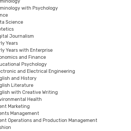
minology
minology with Psychology
nce
a Science
tetics
ital Journalism
ly Years
ly Years with Enterprise
nomics and Finance
cational Psychology
ctronic and Electrical Engineering
lish and History
lish Literature
lish with Creative Writing
ironmental Health
nt Marketing
ents Management
nt Operations and Production Management
shion