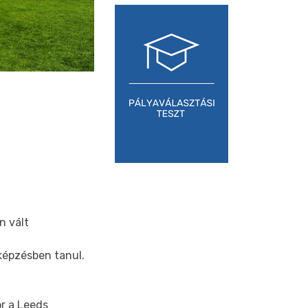
n vált
képzésben tanul.
or a Leeds