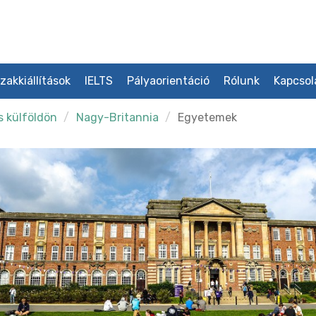
zakkiállítások
IELTS
Pályaorientáció
Rólunk
Kapcsol
s külföldön
Nagy-Britannia
Egyetemek