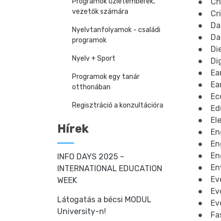
Programok üzletemberek,
● Cri
vezetők számára
● Cri
● Da
Nyelvtanfolyamok - családi
● Dat
programok
● Die
Nyelv + Sport
● Dig
● Ear
Programok egy tanár
● Ear
otthonában
● Eco
Regisztráció a konzultációra
● Edu
● Ele
Hírek
● Eng
● Eng
● Eng
INFO DAYS 2025 –
● Env
INTERNATIONAL EDUCATION
● Eve
WEEK
● Ev
Látogatás a bécsi MODUL
● Eve
University-n!
● Fa