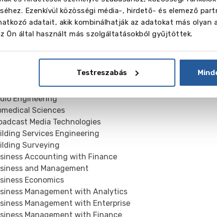
éhez. Ezenkívül közösségi média-, hirdető- és elemező part
atkozó adatait, akik kombinálhatják az adatokat más olyan 
épzési szakok
 Ön által használt más szolgáltatásokból gyűjtöttek.
ounting and Finance
lt Nursing
hitectural Technology
Testreszabás
Mind
hitecture
hitecture & Landscape Design
io Engineering
medical Sciences
adcast Media Technologies
lding Services Engineering
lding Surveying
iness Accounting with Finance
iness and Management
iness Economics
iness Management with Analytics
iness Management with Enterprise
iness Management with Finance