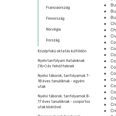
● Bus
Franciaország
● Bus
● Bus
Finnország
● Chi
Norvégia
● Chi
● Civ
Írország
● Com
● Com
Középfokú oktatás külföldön
● Com
Nyelvtanfolyam fiataloknak
● Com
(16+) és felnőtteknek
● Com
● Co
Nyelvi táborok, tanfolyamok 7-
● Com
18 éves tanulóknak - egyéni
● Con
utak
● Cou
Nyelvi táborok, tanfolyamok 8-
● Cre
17 éves tanulóknak - csoportos
● Cre
utak kísérővel
● Cre