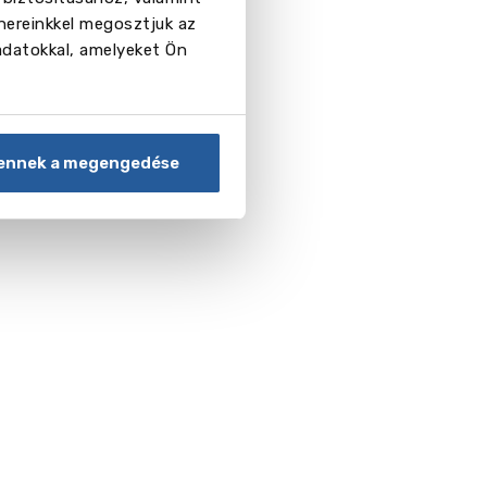
nereinkkel megosztjuk az
adatokkal, amelyeket Ön
ennek a megengedése