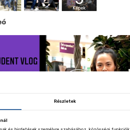
Képek
eó
Részletek
znál
lmak és hirdetések személyre szabásához, közösségi funkciók