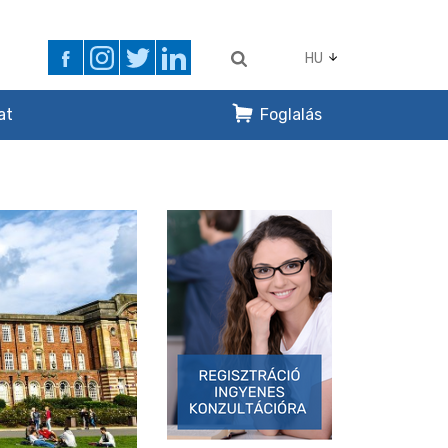
HU
at
Foglalás