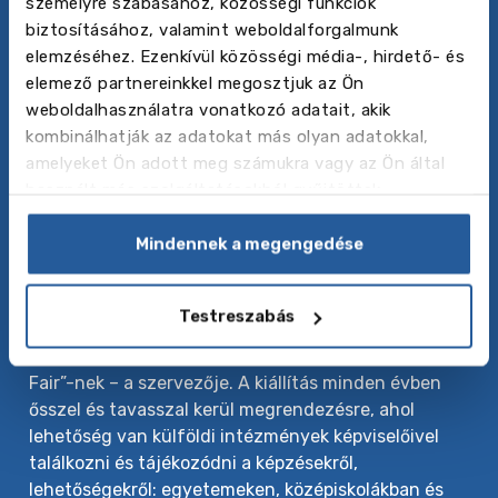
személyre szabásához, közösségi funkciók
A Baltic Council for International Education közép
biztosításához, valamint weboldalforgalmunk
és kelet Európa vezető külföldi oktatási
elemzéséhez. Ezenkívül közösségi média-, hirdető- és
ügynöksége, amely különféle külföldi tanulmányi
elemező partnereinkkel megosztjuk az Ön
programokat kínál – a nyelvtanfolyamoktól és nyári
weboldalhasználatra vonatkozó adatait, akik
táboroktól a közép- és felsőoktatásig. Éves szinten
kombinálhatják az adatokat más olyan adatokkal,
több ezer diáknak segítünk továbbtanulásával
amelyeket Ön adott meg számukra vagy az Ön által
kapcsolatban, a lehetőségek feltérképezésében
használt más szolgáltatásokból gyűjtöttek.
Európában, Amerikában, Kanadában és más kedvelt
országokban is.
Mindennek a megengedése
Rólunk
A Baltic Council Kelet-Európa legnagyobb külföldi
Testreszabás
oktatási szakkiállításainak – a „Days of International
Education”-nek és az „Exclusive Secondary Focus
Fair”-nek – a szervezője. A kiállítás minden évben
ősszel és tavasszal kerül megrendezésre, ahol
lehetőség van külföldi intézmények képviselőivel
találkozni és tájékozódni a képzésekről,
lehetőségekről: egyetemeken, középiskolákban és