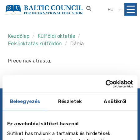
HU
Kezdőlap
Külföldi oktatás
Felsőoktatás külföldön
Dánia
Prece nav atrasta.
Beleegyezés
Részletek
A sütikről
Adatvédelmi irányelvek
Kövess minket
Ez a weboldal sütiket használ
Sütiket használunk a tartalmak és hirdetések
Rólunk