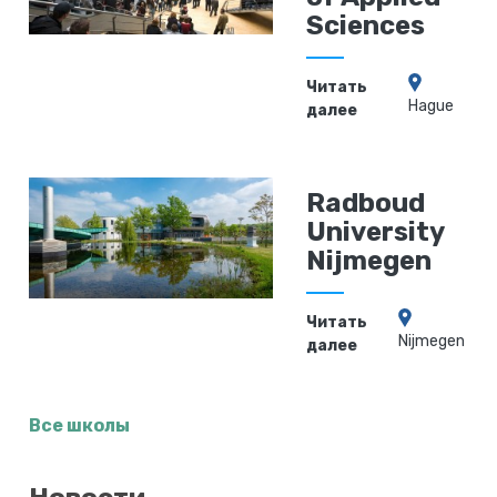
Sciences
Читать
Hague
далее
Radboud
University
Nijmegen
Читать
Nijmegen
далее
Все школы