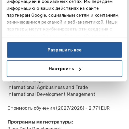
информацией в социальных сетях. Мы передаем
информацию о ваших действиях на сайте
партнерам Google: социальным сетям и компаниям,
занимающимся рекламой и веб-аналитикой. Наши
партнеры могут комбинировать эти сведения с
предоставленной вами информацией, а также
данными, которые они получили при использовании
вами их сервисов.
Разрешить все
Программы бакалавра:
Animal Husbandry – Equine, Sports and Business
Настроить
Animal Husbandry – Animals, Society and Business
Food Technology
International Agribusiness and Trade
International Development Management
Стоимость обучения (2027/2028) - 2,771 EUR
Программы магистратуры:
River Delta Development