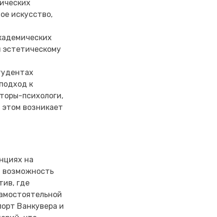
мических
ое искусство,
академических
и эстетическому
тудентах
подход к
торы-психологи,
в этом возникает
нциях на
я возможность
ив, где
самостоятельной
порт Ванкувера и