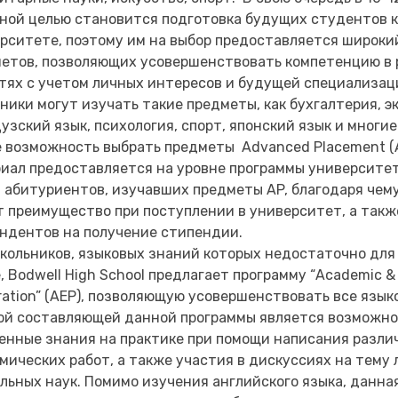
ной целью становится подготовка будущих студентов к
рситете, поэтому им на выбор предоставляется широки
етов, позволяющих усовершенствовать компетенцию в
тях с учетом личных интересов и будущей специализац
ники могут изучать такие предметы, как бухгалтерия, э
узский язык, психология, спорт, японский язык и многие
 возможность выбрать предметы Advanced Placement (A
иал предоставляется на уровне программы университет
 абитуриентов, изучавших предметы AP, благодаря чем
 преимущество при поступлении в университет, а такж
ндентов на получение стипендии.
кольников, языковых знаний которых недостаточно для 
, Bodwell High School предлагает программу “Academic & 
ration” (AEP), позволяющую усовершенствовать все язык
й составляющей данной программы является возможно
енные знания на практике при помощи написания разли
мических работ, а также участия в дискуссиях на тему
льных наук. Помимо изучения английского языка, данна