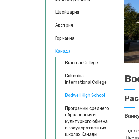
Швейцария
Австрия
Германия
Канада
Braemar College
Bo
Columbia
International College
Bodwell High School
Ра
Программы среднего
образования и
Ванк
культурного обмена
в государственных
Год о
школах Канады
Школа