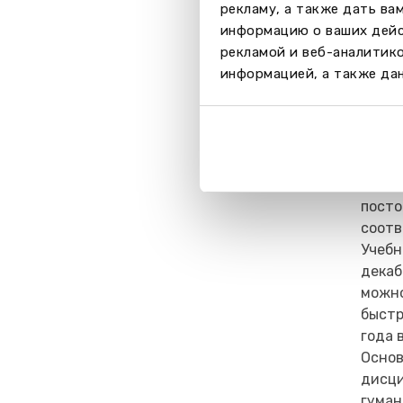
рекламу, а также дать ва
информацию о ваших дейс
рекламой и веб-аналитик
Уче
информацией, а также дан
Школа
минис
разно
спосо
физич
посто
соотв
Учебн
декаб
можно
быстр
года 
Основ
дисци
гуман