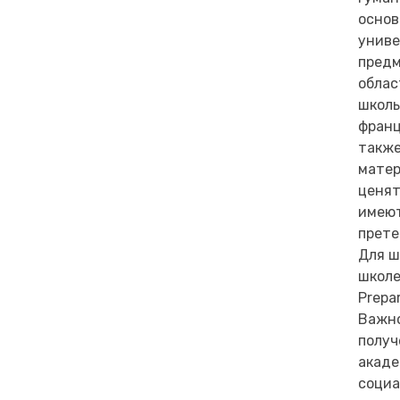
основ
униве
предм
облас
школь
франц
также
матер
ценят
имеют
прете
Для ш
школе
Prepa
Важно
получ
акаде
социа