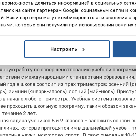
м возможность делиться информацией в социальных сетя
твиях на сайте партнерам Google: социальным сетям и к
ой. Наши партнеры могут комбинировать эти сведения с 
бная программа
ными, которые они получили при использовании вами их 
 работает по образовательной программе, утвержденн
терством образования округа Британская Колумбия. С
образная и сбалансированная учебная программа Bodwel
Настроить
бствует гармоничному формированию личности, интелл
ескому и духовному развитию каждого школьника. Шко
янную работу по совершенствованию учебной программ
етствии с международными стандартами образования.
ый год в школе состоит из трех триместров: осенний (с
рь), зимний (январь-апрель), летний (май-июль). Присту
 в начале любого триместра. Учебная система позволя
ее проходить школьную программу, таким образом зака
в течение 2 лет.
ная задача учеников 8 и 9 классов – заложить основы з
плинах, которые пригодятся им в дальнейшей учебе – т
итарные науки, искусство, спорт. В свою очередь в 10-1