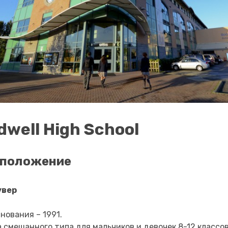
dwell High School
сположение
увер
снования – 1991.
 смешанного типа для мальчиков и девочек 8-12 классов