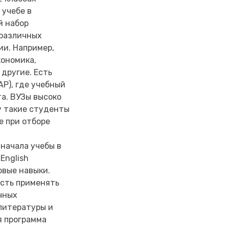
 учебе в
й набор
 различных
ии. Например,
кономика,
 другие. Есть
P), где учебный
а. ВУЗы высоко
у такие студенты
е при отборе
начала учебы в
English
овые навыки.
сть применять
чных
 литературы и
я программа