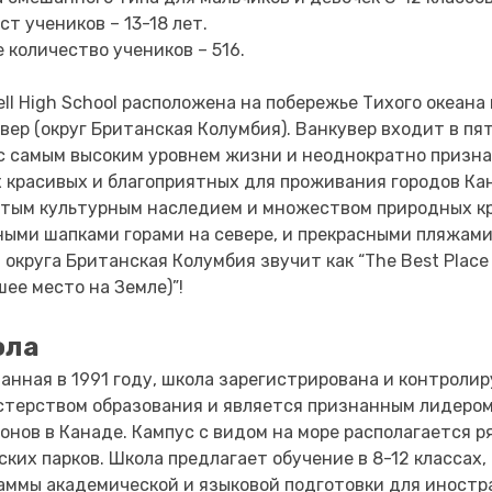
ст учеников – 13-18 лет.
 количество учеников – 516.
ll High School расположена на побережье Тихого океана 
вер (округ Британская Колумбия). Ванкувер входит в пя
с самым высоким уровнем жизни и неоднократно призна
 красивых и благоприятных для проживания городов Ка
атым культурным наследием и множеством природных к
ыми шапками горами на севере, и прекрасными пляжами
 округа Британская Колумбия звучит как “The Best Place 
шее место на Земле)”!
ола
анная в 1991 году, школа зарегистрирована и контроли
терством образования и является признанным лидером
онов в Канаде. Кампус с видом на море располагается р
ских парков. Школа предлагает обучение в 8-12 классах,
аммы академической и языковой подготовки для иност