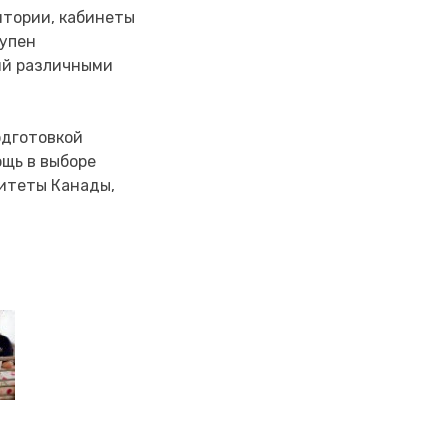
итории, кабинеты
тупен
ий различными
одготовкой
ощь в выборе
итеты Канады,