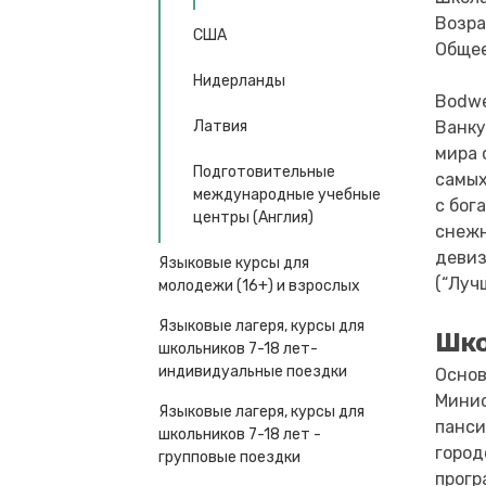
Возра
США
Общее
Нидерланды
Bodwe
Ванку
Латвия
мира 
Подготовительные
самых
международные учебные
с бог
центры (Англия)
снежн
девиз
Языковые курсы для
(“Луч
молодежи (16+) и взрослых
Языковые лагеря, курсы для
Шк
школьников 7-18 лет-
индивидуальные поездки
Основ
Минис
Языковые лагеря, курсы для
панси
школьников 7-18 лет -
город
групповые поездки
прогр