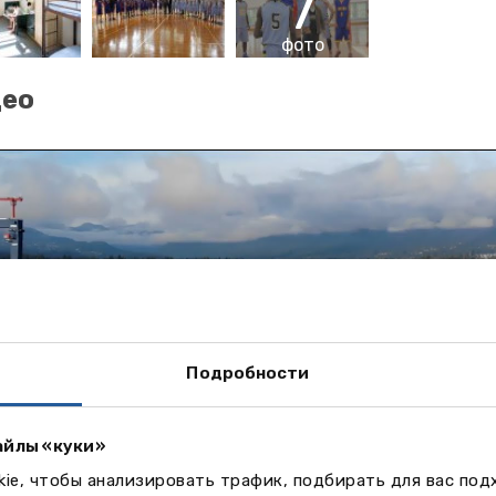
7
фото
део
Подробности
айлы «куки»
ie, чтобы анализировать трафик, подбирать для вас по