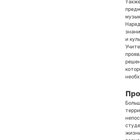
также
предм
музык
Наряд
знани
и кул
Учите
прояв
решен
котор
необх
Пр
Больш
терри
непос
студе
жизни