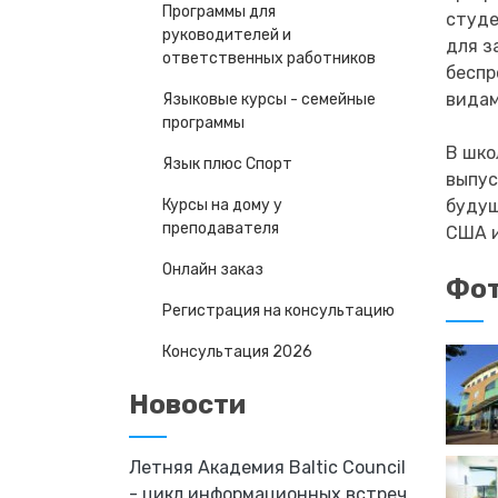
Программы для
студе
руководителей и
для з
ответственных работников
беспр
видам
Языковые курсы - семейные
программы
В шко
Язык плюс Спорт
выпус
будущ
Курсы на дому у
преподавателя
США и
Онлайн заказ
Фот
Регистрация на консультацию
Консультация 2026
Новости
Летняя Академия Baltic Council
- цикл информационных встреч