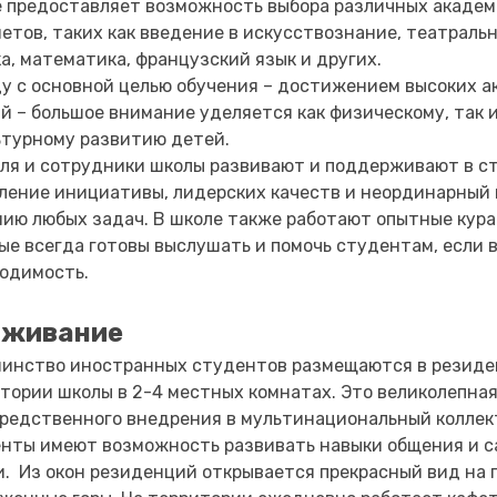
 предоставляет возможность выбора различных акаде
етов, таких как введение в искусствознание, театральн
а, математика, французский язык и других.
у с основной целью обучения – достижением высоких 
й – большое внимание уделяется как физическому, так 
ьтурному развитию детей.
ля и сотрудники школы развивают и поддерживают в с
ление инициативы, лидерских качеств и неординарный 
ию любых задач. В школе также работают опытные кура
ые всегда готовы выслушать и помочь студентам, если 
одимость.
оживание
инство иностранных студентов размещаются в резиде
тории школы в 2-4 местных комнатах. Это великолепна
редственного внедрения в мультинациональный коллект
нты имеют возможность развивать навыки общения и 
. Из окон резиденций открывается прекрасный вид на 