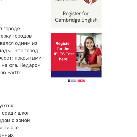
в городе
терку городов
вался одним из
нады. Это город
расот: покрытыми
 на юге. Недаром
on Earth”
руется
 среди школ-
ядом с зоной
 а также
ранных