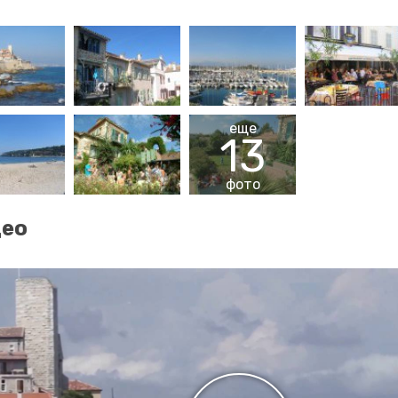
еще
13
фото
део