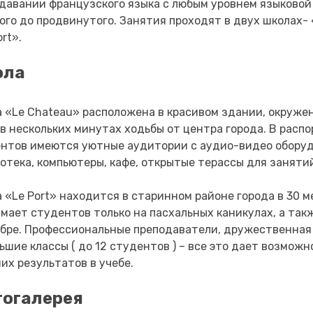
давании французского языка с любым уровнем языковой
ого до продвинутого. Занятия проходят в двух школах- 
ort».
ола
 «Le Chateau» расположена в красивом здании, окруже
 в нескольких минутах ходьбы от центра города. В расп
нтов имеются уютные аудитории с аудио-видео обору
отека, компьютеры, кафе, открытые терассы для заняти
 «Le Port» находится в старинном районе города в 30 м
мает студентов только на пасхальных каникулах, а так
бре. Профессиональные преподаватели, дружественная
ьшие классы ( до 12 студентов ) – все это дает возмож
их результатов в учебе.
огалерея