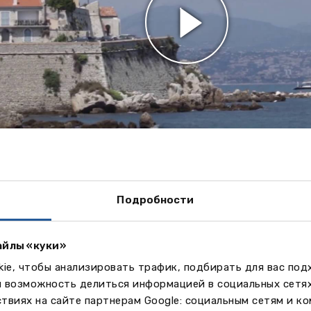
имость указана в EUR.
Подробности
акомьтесь с более подробной информацией об учебн
 на ссылку с названием курса.
айлы «куки»
берите интересующий вас курс и укажите количеств
ie, чтобы анализировать трафик, подбирать для вас по
ния. В разделе ЦЕНА указана цена за неделю (2026 г
м возможность делиться информацией в социальных сетя
сированным количеством недель, указана полная ст
твиях на сайте партнерам Google: социальным сетям и к
му в разделе НЕД укажите цифру 1 (количество курс