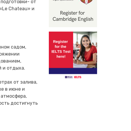
 подготовки- от
«Le Chateau» и
нном садом,
оряжении
дованием,
й и отдыха.
етрах от залива,
же в июне и
 атмосфера,
ность достигнуть