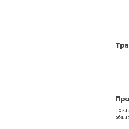
Тра
Про
Помим
обшир