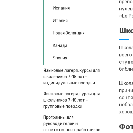
препо
Испания
нулев
«Le P
Италия
Шк
Новая Зеландия
Канада
Школа
всего
Япония
студе
библи
Языковые лагеря, курсы для
школьников 7-18 лет-
Школа
индивидуальные поездки
прини
Языковые лагеря, курсы для
сентя
школьников 7-18 лет -
небол
групповые поездки
хорош
Программы для
руководителей и
Фот
ответственных работников