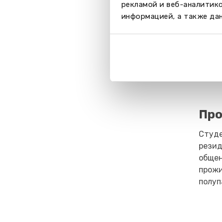
рекламой и веб-аналитик
информацией, а также дан
Пр
Студе
резид
общен
прожи
полуп