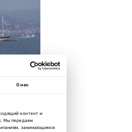
О нас
ой программе,
о недель
дходящий контент и
од). Для курсов
х. Мы передаем
оимость курса,
омпаниям, занимающимся
ов).