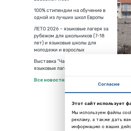
100% стипендии на обучение в
одной из лучших школ Европы
ЛЕТО 2026 – языковые лагеря за
рубежом для школьников (7-18
лет) и языковые школы для
молодежи и взрослых
Выставка “Частные школы и
языковые лагеря за рубежом”
Сто
Все новости
Согласие
! Озн
нажав
Этот сайт использует ф
! Вы
Мы используем файлы cook
обуче
рекламу, а также дать ва
с фик
информацию о ваших дейс
поэто