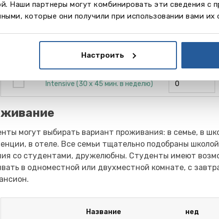
ой. Наши партнеры могут комбинировать эти сведения с 
ными, которые они получили при использовании вами их 
Название
нед
Настроить
Standard (20 х 45 мин. в неделю)
Intensive (30 х 45 мин. в неделю)
оживание
нты могут выбирать вариант проживания: в семье, в шк
енции, в отеле. Все семьи тщательно подобраны школой
ия со студентами, дружелюбны. Студенты имеют возм
вать в одноместной или двухместной комнате, с завтр
ансион.
Название
нед