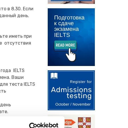
то в 8.30. Если
 данный день.
дьте иметь при
чае отсутствия
года IELTS
мена. Ваши
для теста IELTS
сть
 день
ате.