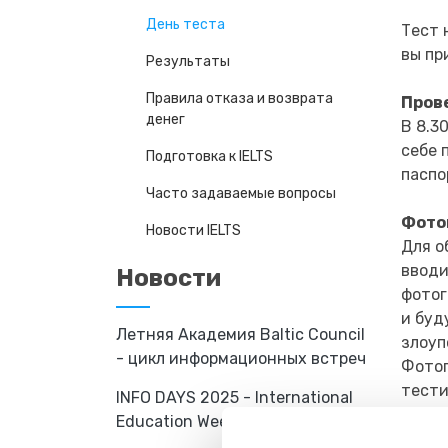
День теста
Тест 
вы пр
Результаты
Правила отказа и возврата
Пров
денег
В 8.3
себе 
Подготовка к IELTS
паспо
Часто задаваемые вопросы
Фото
Новости IELTS
Для о
вводи
Новости
фотог
и буд
Летняя Академия Baltic Council
злоуп
- цикл информационных встреч
Фотог
тести
INFO DAYS 2025 - International
Education Week
Разд