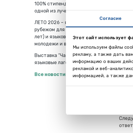
100% стипендии на обучение в
После
одной из лучших школ Европы
указа
Согласие
ценны
ЛЕТО 2026 – языковые лагеря за
собой
рубежом для школьников (7-18
лет) и языковые школы для
Этот сайт использует ф
Тест
молодежи и взрослых
В 9.0
Мы используем файлы cook
просл
рекламу, а также дать ва
Выставка “Частные школы и
их од
информацию о ваших дейс
языковые лагеря за рубежом”
первы
рекламой и веб-аналитик
Все новости
информацией, а также дан
Перва
ответ
просл
ответ
След
ответ