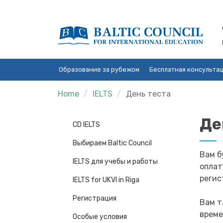
Образование за рубежом
Бесплатная консульта
Home
IELTS
День теста
Де
CD IELTS
Выбираем Baltic Council
Вам б
IELTS для учебы и работы
оплат
регис
IELTS for UKVI in Riga
Регистрация
Вам т
време
Особые условия