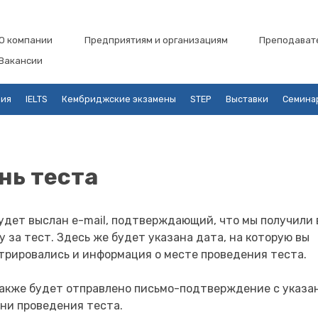
О компании
Предприятиям и организациям
Преподават
Вакансии
ция
IELTS
Кембриджские экзамены
STEP
Выставки
Семина
нь теста
удет выслан e-mail, подтверждающий, что мы получили 
у за тест. Здесь же будет указана дата, на которую вы
трировались и информация о месте проведения теста.
акже будет отправлено письмо-подтверждение с указа
ни проведения теста.