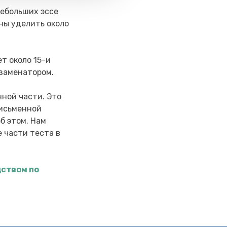
небольших эссе
жны уделить около
т около 15-и
кзаменатором.
нной части. Это
письменной
б этом. Нам
 части теста в
ством по