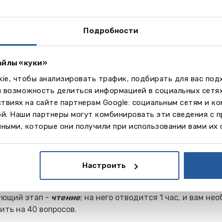
 проверки личности вам необходимо оставить все личн
нном помещении. Мы настоятельно рекомендуем не прин
Подробности
е и дорогие вещи, мобильные телефоны и т.д. Вам разр
 на экзамен только паспорт, ручку/карандаш и бутылку 
айлы «куки»
0 тест начинается с устного приветствия и инструктаж
ie, чтобы анализировать трафик, подбирать для вас по
ушайте все инструкции внимательно. Если у вас есть в
м возможность делиться информацией в социальных сетя
ному из экзаменаторов. Паузы и перерывы не предостав
твиях на сайте партнерам Google: социальным сетям и к
х трёх частей теста.
ой. Наши партнеры могут комбинировать эти сведения с 
ными, которые они получили при использовании вами их 
я часть теста -
аудирование
; она занимает 30 минут,г
ить на 40 вопросов. Запись слушается только один раз.
ушивания вам даётся 10 минут перенести ответы на сп
Настроить
ов.
ующий этап -
чтение
; на него отводится 1 час, и вам не
ить на 40 вопросов.