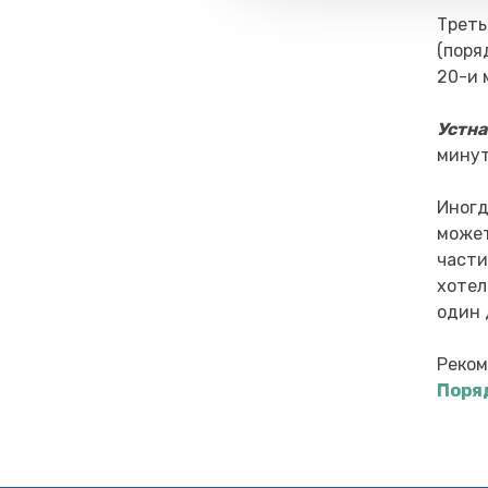
Треть
(поря
20-и 
Устна
минут
Иногд
может
части
хотел
один 
Реком
Поря