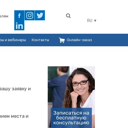
елям
RU
ры и вебинары
Контакты
Онлайн-заказ
вашу заявку и
нием места и