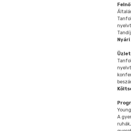
Felnő
Általá
Tanfo
nyelvt
Tandíj
Nyári
Üzlet
Tanfo
nyelv
konfe
beszám
Költs
Prog
Young 
A gyer
ruhák,
gyerek