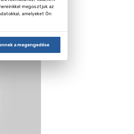
nereinkkel megosztjuk az
adatokkal, amelyeket Ön
ennek a megengedése