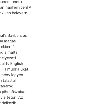
 hanem remek
rrán napfényben! A
nk van belevetni
aul's Bayben, és
ola magas
etekben és
k, a máltai
edélyezett
uality English
etik a munkájukat,
élmény legyen
ztalattal
tanárok.
an pihenőszoba,
y a tetőn. Az
ndelkezik.