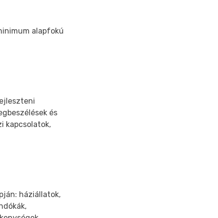
(minimum alapfokú
ejleszteni
megbeszélések és
i kapcsolatok,
ján: háziállatok,
ondókák,
vékenységek