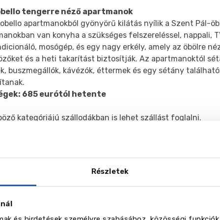
bello tengerre néző apartmanok
obello apartmanokból gyönyörű kilátás nyílik a Szent Pál-öb
anokban van konyha a szükséges felszereléssel, nappali, TV,
dicionáló, mosógép, és egy nagy erkély, amely az öbölre n
özőket és a heti takarítást biztosítják. Az apartmanoktól sé
k, buszmegállók, kávézók, éttermek és egy sétány találhat
ítanak.
égek: 685 eurótól hetente
öző kategóriájú szállodákban is lehet szállást foglalni.
éria
Részletek
znál
lmak és hirdetések személyre szabásához, közösségi funkciók