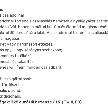
ás
s családoknál
ádoknál történő elszállásolás nemcsak a nyelvgyakorlást te
időn kívül, hanem a máltai kultúra és életmód megismerését
olától 30 perc sétára lakik. A családoknál történő elszálláso
lja magában:
 két vagy háromszori étkezés;
llás egy- vagy kétágyas szobákban;
nemű és törölköző;
 mosás és takarítás;
yenes wifi (nem minden családban).
bi szolgáltatások:
t fürdőszoba;
iális étrend;
ondicionáló.
égek: 325 eurótól hetente / fő. (TWIN, FB)