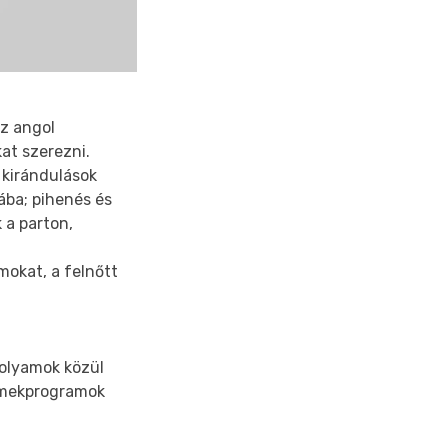
az angol
at szerezni.
 kirándulások
ába; pihenés és
 a parton,
okat, a felnőtt
folyamok közül
ermekprogramok