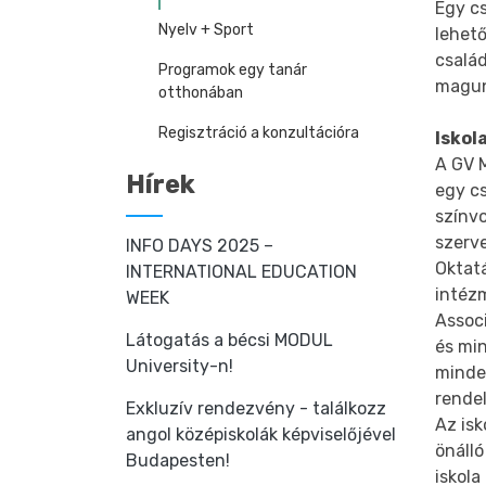
Egy c
Nyelv + Sport
lehető
csalá
Programok egy tanár
magun
otthonában
Regisztráció a konzultációra
Iskol
A GV M
Hírek
egy cs
színvo
szerve
INFO DAYS 2025 –
Oktatá
INTERNATIONAL EDUCATION
intézm
WEEK
Associ
Látogatás a bécsi MODUL
és min
University-n!
minde
rende
Exkluzív rendezvény - találkozz
Az isk
angol középiskolák képviselőjével
önálló
Budapesten!
iskola