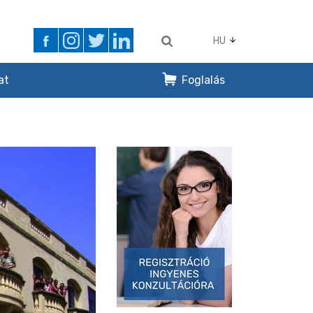
HU
at
Foglalás