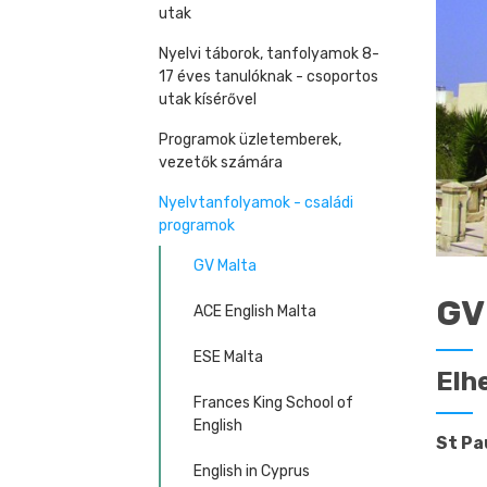
utak
Nyelvi táborok, tanfolyamok 8-
17 éves tanulóknak - csoportos
utak kísérővel
Programok üzletemberek,
vezetők számára
Nyelvtanfolyamok - családi
programok
GV Malta
GV
ACE English Malta
ESE Malta
Elh
Frances King School of
English
St Pa
English in Cyprus