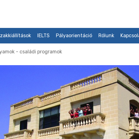
zakkiállítások
IELTS
Pályaorientáció
Rólunk
Kapcsol
yamok - családi programok