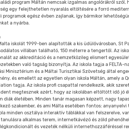
saládi program Máltán nemcsak izgalmas angolórákról szól,
ség egy felejthetetlen nyaralás eltöltésére a forró medite
di programok egész évben zajlanak, így bármikor lehetőségü
kat a nyárba.
a
alta iskolát 1999-ben alapították a kis üdülővárosban, St P
odálatos villában található, 150 méterre a tengertől. Az isk
nalát az akkreditáció és a nemzetközileg elismert egyesül
zetekben való tagság bizonyítja. Az iskola tagja a FELTA-na
si Minisztérium és a Máltai Turisztikai Szövetség által eng
ény, és emellett az egyetlen olyan iskola Máltán, amely a Q
ation tagja. Az iskola profi csapattal rendelkezik, akik szer
dent megtesznek azért, hogy az iskolában eltöltött idő jó 
n diák életében. Minden tanár magasan képzett, nagy tapas
lkező szakember, és ami Málta esetében fontos: anyanyelvi 
ola minden osztálya interaktív táblákkal van felszerelve, v
 tanulásra alkalmas terem, internetkávézó és zöld pihenőhel
 légkondicionált és vezeték nélküli internethozzáféréssel re