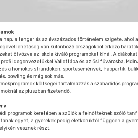
ramok
a nap, a tenger és az évszázados történelem szigete, ahol 
ségével lehetőség van különböző országokból érkező barátok
eket ötvözve az iskola kiváló programokat kínál. A diákokat
 profi idegenvezetőkkel Vallettába és az ősi fővárosba, Mdin
zés a homokos strandokon; sportesemények, habpartik, bulik
zés, bowling és még sok más.
rmekprogramok költségei tartalmazzák a szabadidős program
amoknál ez pluszban fizetendő.
erv
ládi programok keretében a szülők a felnőtteknek szóló tan
ztanak egyet, a gyerekek pedig életkoruktól függően a gy
elyikén vesznek részt.