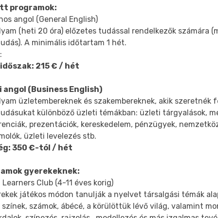
tt programok:
nos angol (General English)
lyam (heti 20 óra) előzetes tudással rendelkezők számára 
udás). A minimális időtartam 1 hét.
:
 időszak: 215 € / hét
i angol (Business English)
lyam üzletembereknek és szakembereknek, akik szeretnék f
tudásukat különböző üzleti témákban: üzleti tárgyalások, 
renciák, prezentációk, kereskedelem, pénzügyek, nemzetköz
olók, üzleti levelezés stb.
ég: 350 €-tól / hét
ramok gyerekeknek:
Learners Club (4-11 éves korig)
ekek játékos módon tanulják a nyelvet társalgási témák alap
 színek, számok, ábécé, a körülöttük lévő világ, valamint m
dalok, színezés, rajzolás , modellezés és más izgalmas te