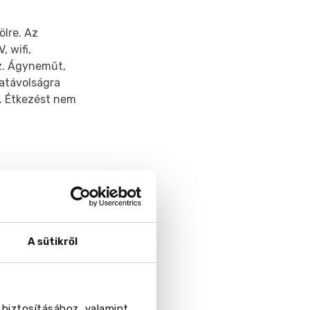
ölre. Az
 wifi,
éz. Ágyneműt,
tatávolságra
ó. Étkezést nem
A sütikről
 biztosításához, valamint