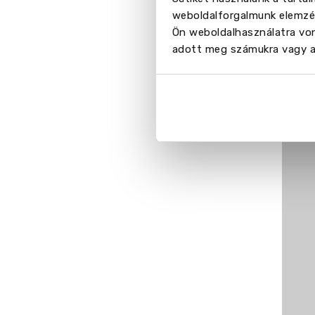
weboldalforgalmunk elemzés
Ön weboldalhasználatra von
adott meg számukra vagy az
Vid