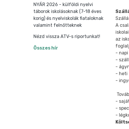
NYÁR 2026 - külföldi nyelvi
Száll
táborok iskolásoknak (7-18 éves
Szállá
korig) és nyelviskolák fiataloknak
A csal
valamint felnőtteknek
iskola
Nézd vissza ATV-s riportunkat!
az isk
fogla
Összes hír
- napi
- szá
- ágy
- heti
- ing
Továb
- sajá
- spec
- légk
Költs