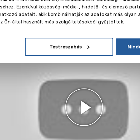
vēl
34
éhez. Ezenkívül közösségi média-, hirdető- és elemező part
atkozó adatait, akik kombinálhatják az adatokat más olyan 
 Ön által használt más szolgáltatásokból gyűjtöttek.
Képek
eó
Testreszabás
Mind