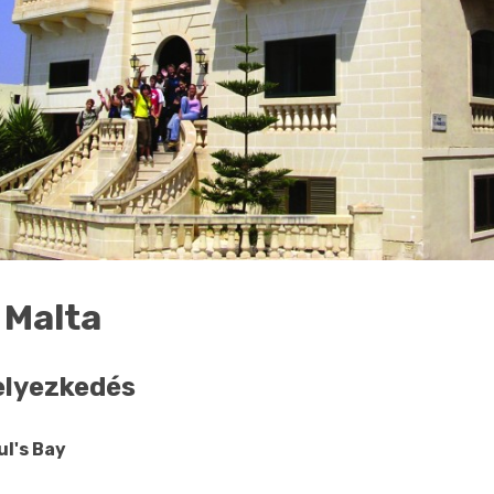
 Malta
elyezkedés
ul's Bay