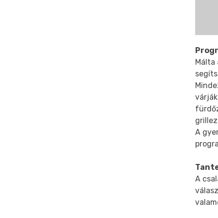
Prog
Málta 
segít
Mindez
várják
fürdő
grille
A gye
progr
Tant
A csa
válas
valam