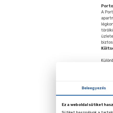
Porto
A Port
apartm
légkon
törölk
üzlete
biztos
Költs
Különb
Gal
Beleegyezés
Ez a weboldal sütiket has
Sütiket használunk a tarta