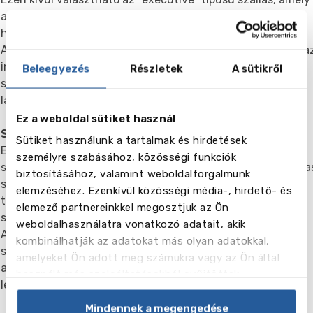
a napi étkezés mellett saját fürdőszoba és Wi-Fi
hozzáférést is garantál.
A családok típusa, életkora, gyermekszáma stb., valamint a
ingatlan típusa szerint különbözik - az apartmanoktól a
Beleegyezés
Részletek
A sütikről
sorházakon át a villákig. A legtöbb család sétatávolságra
lakik az iskolától.
Ez a weboldal sütiket használ
Szállás az iskola rezidenciájában
Sütiket használunk a tartalmak és hirdetések
Ez a fajta szállás ideális azoknak, akik az iskolához közel
személyre szabásához, közösségi funkciók
szeretnének lakni, szállodai környezetben. Modern kétágya
biztosításához, valamint weboldalforgalmunk
szobák fürdőszobával, légkondicionálóval és TV-vel. Az ár
elemzéséhez. Ezenkívül közösségi média-, hirdető- és
tartalmazza a reggelit, amelyet a helyszíni kávézóban
elemező partnereinkkel megosztjuk az Ön
szolgálnak fel.
weboldalhasználatra vonatkozó adatait, akik
Az ETI Malta megfizethető szállást kínál különböző
kombinálhatják az adatokat más olyan adatokkal,
színvonalú szállodákban, sétatávolságra az iskolától. Az
amelyeket Ön adott meg számukra vagy az Ön által
alábbiakban bemutatjuk iskolánk diákjai körében a
használt más szolgáltatásokból gyűjtöttek.
legnépszerűbb szállodákat.
Mindennek a megengedése