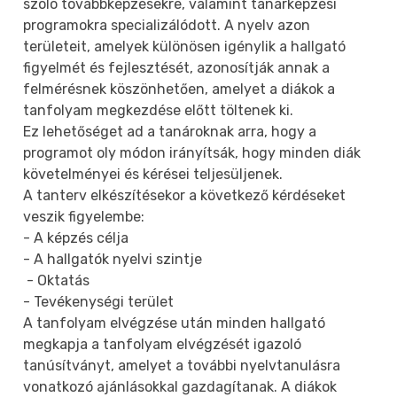
szóló továbbképzésekre, valamint tanárképzési
programokra specializálódott. A nyelv azon
területeit, amelyek különösen igénylik a hallgató
figyelmét és fejlesztését, azonosítják annak a
felmérésnek köszönhetően, amelyet a diákok a
tanfolyam megkezdése előtt töltenek ki.
Ez lehetőséget ad a tanároknak arra, hogy a
programot oly módon irányítsák, hogy minden diák
követelményei és kérései teljesüljenek.
A tanterv elkészítésekor a következő kérdéseket
veszik figyelembe:
- A képzés célja
- A hallgatók nyelvi szintje
- Oktatás
- Tevékenységi terület
A tanfolyam elvégzése után minden hallgató
megkapja a tanfolyam elvégzését igazoló
tanúsítványt, amelyet a további nyelvtanulásra
vonatkozó ajánlásokkal gazdagítanak. A diákok