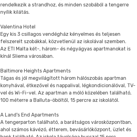
rendelkezik a strandhoz, és minden szobából a tengerre
nyílik kilátás.
Valentina Hotel
Egy kis 3 csillagos vendégház kényelmes és teljesen
felszerelt szobákkal, közvetlenül az iskolával szemben.
Az ETI Malta két-, három- és négyágyas apartmanokat is
kínál Sliema városában.
Baltimore Heights Apartments
Tágas és jól megvilágított három hálószobás apartman
konyhával, étkezővel és nappalival, légkondicionálóval, TV-
vel és Wi-Fi-vel. Az apartman a móló közelében található,
100 méterre a Balluta-öböltől, 15 percre az iskolától.
A Land's End Apartments
A tengerparton található, a barátságos városközpontban,
ahol számos kávézó, étterem, bevásárlóközpont, üzlet és
bank található. Az iskola távolsága busszal 15 perc.