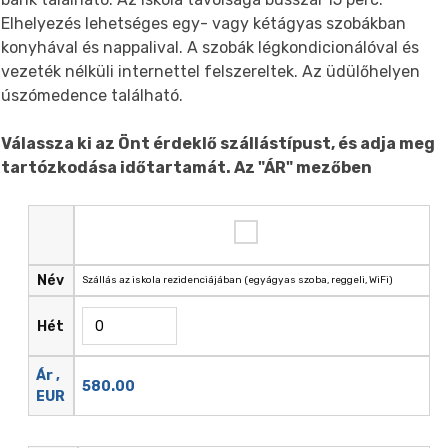
Elhelyezés lehetséges egy- vagy kétágyas szobákban
konyhával és nappalival. A szobák légkondicionálóval és
vezeték nélküli internettel felszereltek. Az üdülőhelyen
úszómedence található.
Válassza ki az Önt érdeklő szállástípust, és adja meg
tartózkodása időtartamát. Az "ÁR" mezőben
Név
Szállás az iskola rezidenciájában (egyágyas szoba, reggeli, WiFi)
Hét
Ár ,
580.00
EUR