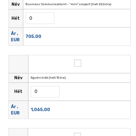
Név
Business Communicationh - "mini" csoport (heti 22,5 óra)
Hét
Ár ,
705.00
EUR
Név
Egyéni órák (heti 15 óra)
Hét
Ár ,
1,065.00
EUR