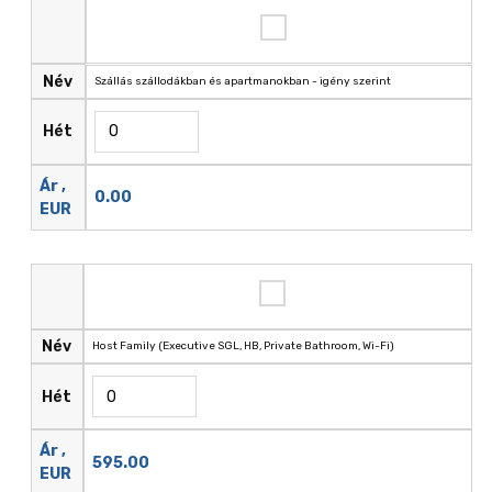
Név
Szállás szállodákban és apartmanokban - igény szerint
Hét
Ár ,
0.00
EUR
Név
Host Family (Executive SGL, HB, Private Bathroom, Wi-Fi)
Hét
Ár ,
595.00
EUR