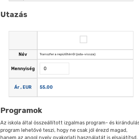
Utazás
Név
Transzfer a repülőtérről (oda-vissza)
Mennyiség
55.00
Ár , EUR
Programok
Az iskola által összeállított izgalmas program- és kirándulás
program lehetővé teszi, hogy ne csak jól érezd magad,
hanem az angol nyelv gyakorlati használatát is elsajátítsd,