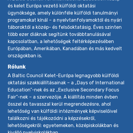
és kelet Európa vezető külföldi oktatási
ügynöksége, amely különféle külföldi tanulmányi
programokat kínál – a nyelvtanfolyamoktól és nyári
táboroktól a közép- és felsőoktatásig. Éves szinten
több ezer diáknak segítünk továbbtanulásával
kapcsolatban, a lehetőségek feltérképezésében
Európában, Amerikában, Kanadában és más kedvelt
országokban is.
Rólunk
A Baltic Council Kelet-Európa legnagyobb külföldi
oktatási szakkiállításainak – a „Days of International
Education”-nek és az „Exclusive Secondary Focus
Fair”-nek – a szervezője. A kiállítás minden évben
ősszel és tavasszal kerül megrendezésre, ahol
lehetőség van külföldi intézmények képviselőivel
találkozni és tájékozódni a képzésekről,
lehetőségekről: egyetemeken, középiskolákban és
kiválló nyelviskolákban.