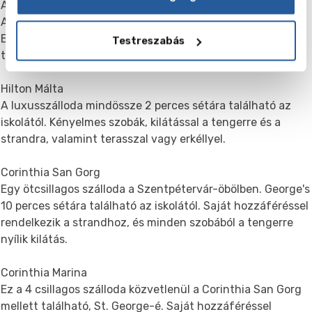
A George-Urban Boutique Hotel
Az új exkluzív szálloda az iskolával szemben található.
Elhelyezés nagy luxus szobákban lehetséges. A szálloda
Testreszabás
területén beltéri és kültéri úszómedencék is találhatók.
Hilton Málta
A luxusszálloda mindössze 2 perces sétára található az
iskolától. Kényelmes szobák, kilátással a tengerre és a
strandra, valamint terasszal vagy erkéllyel.
Corinthia San Gorg
Egy ötcsillagos szálloda a Szentpétervár-öbölben. George's
10 perces sétára található az iskolától. Saját hozzáféréssel
rendelkezik a strandhoz, és minden szobából a tengerre
nyílik kilátás.
Corinthia Marina
Ez a 4 csillagos szálloda közvetlenül a Corinthia San Gorg
mellett található, St. George-é. Saját hozzáféréssel