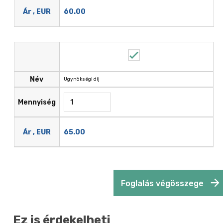
60.00
Ár , EUR
Név
Ügynökségi díj
Mennyiség
65.00
Ár , EUR
Foglalás végösszege
Ez is érdekelheti