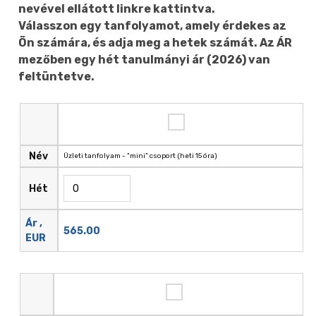
nevével ellátott linkre kattintva.
Válasszon egy tanfolyamot, amely érdekes az
Ön számára, és adja meg a hetek számát. Az ÁR
mezőben egy hét tanulmányi ár (2026) van
feltüntetve.
Név
Üzleti tanfolyam - "mini" csoport (heti 15 óra)
Hét
Ár ,
565.00
EUR