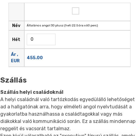
Név
Általános angol 30 plusz (heti 22.5 óra x 60 perc)
Hét
Ár ,
455.00
EUR
Szállás
Szállás helyi családoknál
A helyi családnál való tartózkodás egyedülálló lehetőséget
ad a hallgatónak arra, hogy elméleti angol nyelvtudását a
gyakorlatba használhassa a családtagokkal vagy más
diákokkal való kommunikáció során. Ez a szállás mindennap
reggelit és vacsorát tartalmaz.
Ezen kívül választható az "executive" típusú szállás, amely