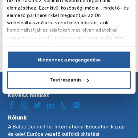
biztosításához, valamint weboldalforgalmunk
elemzéséhez. Ezenkívül közösségi média-, hirdető- és
elemező partnereinkkel megosztjuk az Ön
-tól 425 EUR
weboldalhasználatra vonatkozó adatait, akik
Tovább
St
kombinálhatják az adatokat más olyan adatokkal,
olvasok
Julians
amelyeket Ön adott meg számukra vagy az Ön által
használt más szolgáltatásokból gyűjtöttek.
Mindennek a megengedése
Testreszabás
Adatvédelmi irányelvek
Kövess minket
Rólunk
A Baltic Council for International Education közép
és kelet Európa vezető külföldi oktatási