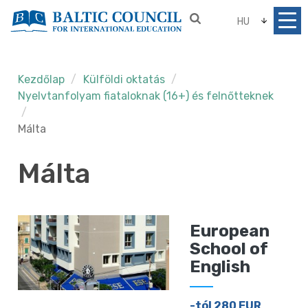
HU
Kezdőlap
Külföldi oktatás
Nyelvtanfolyam fiataloknak (16+) és felnőtteknek
Málta
Málta
European
School of
English
-tól 280 EUR