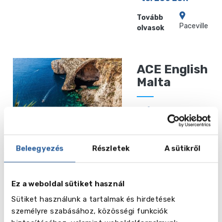
Tovább
Paceville
olvasok
ACE English
Malta
-tól 260 EUR
Tovább
St
olvasok
Julians
Beleegyezés
Részletek
A sütikről
Executive
Ez a weboldal sütiket használ
Training
Sütiket használunk a tartalmak és hirdetések
Institute
személyre szabásához, közösségi funkciók
Malta