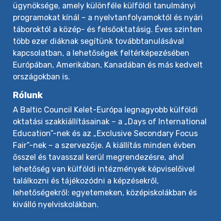
ügynöksége, amely különféle külföldi tanulmányi
programokat kínál – a nyelvtanfolyamoktól és nyári
táboroktól a közép- és felsőoktatásig. Éves szinten
több ezer diáknak segítünk továbbtanulásával
kapcsolatban, a lehetőségek feltérképezésében
Európában, Amerikában, Kanadában és más kedvelt
országokban is.
Rólunk
A Baltic Council Kelet-Európa legnagyobb külföldi
oktatási szakkiállításainak – a „Days of International
Education”-nek és az „Exclusive Secondary Focus
Fair”-nek – a szervezője. A kiállítás minden évben
ősszel és tavasszal kerül megrendezésre, ahol
lehetőség van külföldi intézmények képviselőivel
találkozni és tájékozódni a képzésekről,
lehetőségekről: egyetemeken, középiskolákban és
kiválló nyelviskolákban.