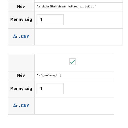
Név
Az iskola által felszámított regisztrációs díj
Mennyiség
Ár , CNY
Név
Az ügynökségi díj
Mennyiség
Ár , CNY