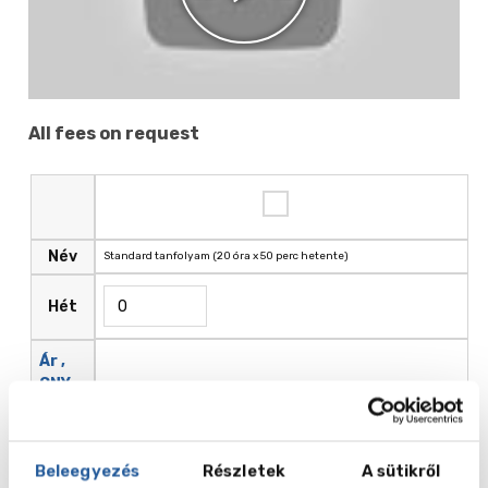
All fees on request
Név
Standard tanfolyam (20 óra x 50 perc hetente)
Hét
Ár ,
CNY
Beleegyezés
Részletek
A sütikről