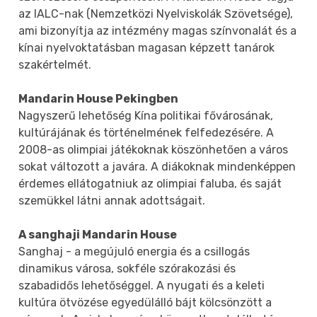
az IALC-nak (Nemzetközi Nyelviskolák Szövetsége),
ami bizonyítja az intézmény magas színvonalát és a
kínai nyelvoktatásban magasan képzett tanárok
szakértelmét.
Mandarin House Pekingben
Nagyszerű lehetőség Kína politikai fővárosának,
kultúrájának és történelmének felfedezésére. A
2008-as olimpiai játékoknak köszönhetően a város
sokat változott a javára. A diákoknak mindenképpen
érdemes ellátogatniuk az olimpiai faluba, és saját
szemükkel látni annak adottságait.
A sanghaji Mandarin House
Sanghaj - a megújuló energia és a csillogás
dinamikus városa, sokféle szórakozási és
szabadidős lehetőséggel. A nyugati és a keleti
kultúra ötvözése egyedülálló bájt kölcsönzött a