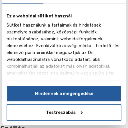
Név
Intenzív tanfolyam (30 óra x 50 perc hetente)
Ez a weboldal sütiket használ
Hét
Sütiket használunk a tartalmak és hirdetések
személyre szabásához, közösségi funkciók
Ár ,
biztosításához, valamint weboldalforgalmunk
CNY
elemzéséhez. Ezenkívül közösségi média-, hirdető- és
elemező partnereinkkel megosztjuk az Ön
weboldalhasználatra vonatkozó adatait, akik
kombinálhatják az adatokat más olyan adatokkal,
amelyeket Ön adott meg számukra vagy az Ön által
Név
85/5000 Kombinált tanfolyam (20 + 5 óra x 50 perc hetente)
használt más szolgáltatásokból gyűjtöttek.
Hét
Mindennek a megengedése
Ár ,
CNY
Testreszabás