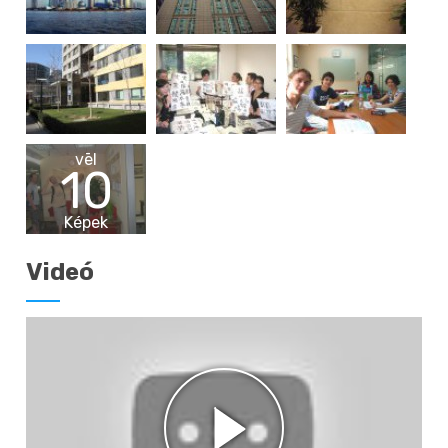
vēl
10
Képek
Videó