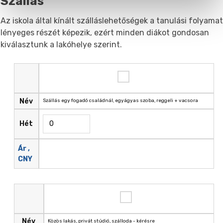
Szállás
Az iskola által kínált szálláslehetőségek a tanulási folyama
lényeges részét képezik, ezért minden diákot gondosan
kiválasztunk a lakóhelye szerint.
Név
Szállás egy fogadó családnál, egyágyas szoba, reggeli + vacsora
Hét
Ár ,
CNY
Név
Közös lakás, privát stúdió, szálloda - kérésre