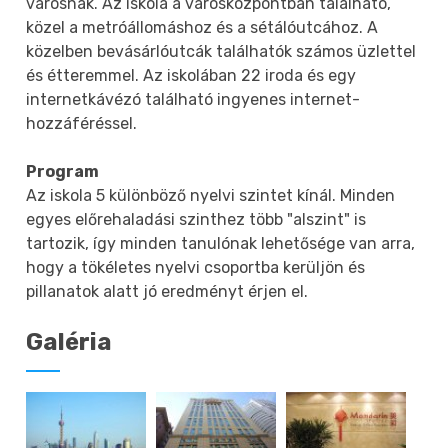
városnak. Az iskola a városközpontban található,
közel a metróállomáshoz és a sétálóutcához. A
közelben bevásárlóutcák találhatók számos üzlettel
és étteremmel. Az iskolában 22 iroda és egy
internetkávézó található ingyenes internet-
hozzáféréssel.
Program
Az iskola 5 különböző nyelvi szintet kínál. Minden
egyes előrehaladási szinthez több "alszint" is
tartozik, így minden tanulónak lehetősége van arra,
hogy a tökéletes nyelvi csoportba kerüljön és
pillanatok alatt jó eredményt érjen el.
Galéria