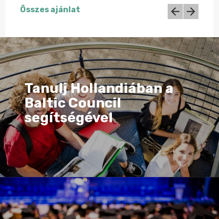
Összes ajánlat
Tanulj Hollandiában a
Baltic Council
segítségével