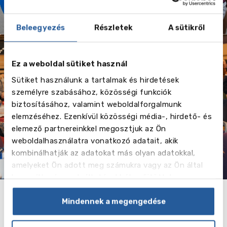
Beleegyezés
Részletek
A sütikről
Ez a weboldal sütiket használ
Sütiket használunk a tartalmak és hirdetések
Középfokú oktatás
személyre szabásához, közösségi funkciók
külföldi
biztosításához, valamint weboldalforgalmunk
magániskolákban
elemzéséhez. Ezenkívül közösségi média-, hirdető- és
elemező partnereinkkel megosztjuk az Ön
weboldalhasználatra vonatkozó adatait, akik
kombinálhatják az adatokat más olyan adatokkal,
amelyeket Ön adott meg számukra vagy az Ön által
használt más szolgáltatásokból gyűjtöttek.
Mindennek a megengedése
Partnereink