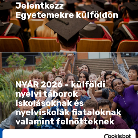
Jelentkezz
Egyetemekre külföldön
NYÁR 2026 - külföldi
nyelvi táborok
iskolásoknak és
nyelviskolák fiataloknak
valamint felnőtteknek