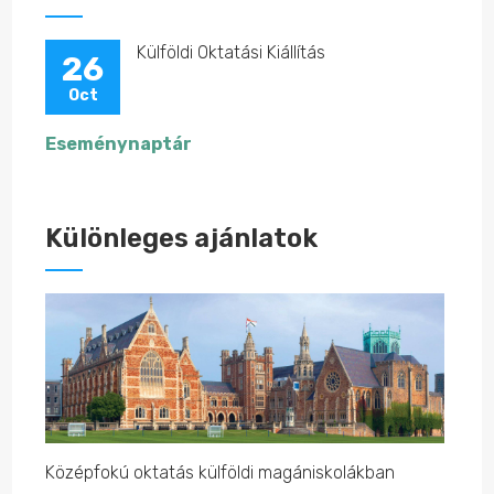
Külföldi Oktatási Kiállítás
26
Oct
Eseménynaptár
Különleges ajánlatok
Középfokú oktatás külföldi magániskolákban
Közép