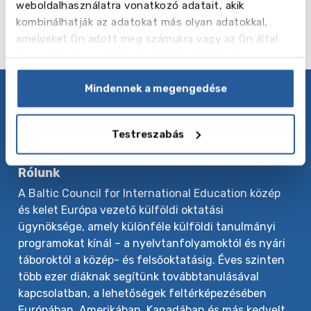
2023.08.01. - 08.15. /
Eastbourne College
weboldalhasználatra vonatkozó adatait, akik
kombinálhatják az adatokat más olyan adatokkal,
amelyeket Ön adott meg számukra vagy az Ön által
használt más szolgáltatásokból gyűjtöttek.
Mindennek a megengedése
Adatvédelmi irányelvek
Kövess minket
Testreszabás
Rólunk
A Baltic Council for International Education közép
és kelet Európa vezető külföldi oktatási
ügynöksége, amely különféle külföldi tanulmányi
programokat kínál – a nyelvtanfolyamoktól és nyári
táboroktól a közép- és felsőoktatásig. Éves szinten
több ezer diáknak segítünk továbbtanulásával
kapcsolatban, a lehetőségek feltérképezésében
Európában, Amerikában, Kanadában és más kedvelt