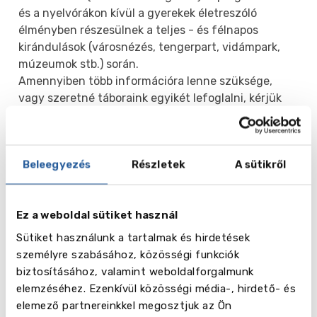
és a nyelvórákon kívül a gyerekek életreszóló
élményben részesülnek a teljes - és félnapos
kirándulások (városnézés, tengerpart, vidámpark,
múzeumok stb.) során.
Amennyiben több információra lenne szüksége,
vagy szeretné táboraink egyikét lefoglalni, kérjük
vagye fel velünk a kapcsolatot elérhetőségeink
egyikén, vagy regisztráljon hozzánk egy ingyenes
konzultációra!
Beleegyezés
Részletek
A sütikről
+36 30 229 7077
hungary@balticcouncil.org
Regisztráció konzultációra
Ez a weboldal sütiket használ
Az alábbi utak indulnak
Budapestről
magyar
Sütiket használunk a tartalmak és hirdetések
nyelvű Baltic Council kísérővel:
személyre szabásához, közösségi funkciók
biztosításához, valamint weboldalforgalmunk
NAGY-BRITANNIA
elemzéséhez. Ezenkívül közösségi média-, hirdető- és
2023.08.01. - 08.15. /
Bishop's Stortford College
elemező partnereinkkel megosztjuk az Ön