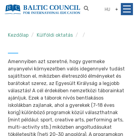
HU
Kezdőlap
Külföldi oktatás
Amennyiben azt szeretné, hogy gyermeke
anyanyelvi környezetben valós idegennyelv tudást
sajátítson el, miközben életreszóló élményeket és
barátokat szerez, az Egyesült Királyság a legjobb
választás! A cél érdekében nemzetközi táborainkat
ajánljuk. Ezek a táborok nívós bentlakásos
iskolákban zajlanak, ahol a gyerekek (7-18 éves
korig) különböző programok közül választhatnak
(mint például: sport, creative arts, performing arts,
multi-activity stb.) miközben angoltudásukat
tökéletesítik (heti 20-30 angolóra). A programokon