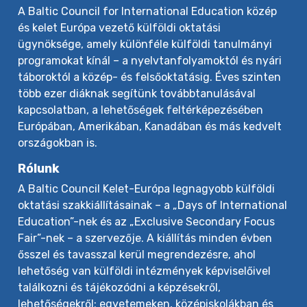
A Baltic Council for International Education közép
és kelet Európa vezető külföldi oktatási
ügynöksége, amely különféle külföldi tanulmányi
programokat kínál – a nyelvtanfolyamoktól és nyári
táboroktól a közép- és felsőoktatásig. Éves szinten
több ezer diáknak segítünk továbbtanulásával
kapcsolatban, a lehetőségek feltérképezésében
Európában, Amerikában, Kanadában és más kedvelt
országokban is.
Rólunk
A Baltic Council Kelet-Európa legnagyobb külföldi
oktatási szakkiállításainak – a „Days of International
Education”-nek és az „Exclusive Secondary Focus
Fair”-nek – a szervezője. A kiállítás minden évben
ősszel és tavasszal kerül megrendezésre, ahol
lehetőség van külföldi intézmények képviselőivel
találkozni és tájékozódni a képzésekről,
lehetőségekről: egyetemeken, középiskolákban és