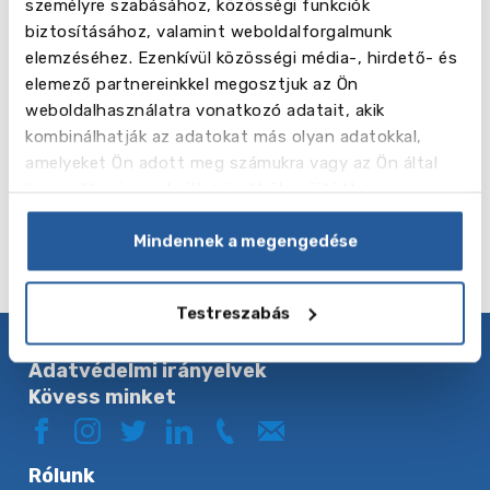
személyre szabásához, közösségi funkciók
biztosításához, valamint weboldalforgalmunk
A szakiskolák üzleti adminisztráció, informatika,
elemzéséhez. Ezenkívül közösségi média-, hirdető- és
művészet és tervezés, kora gyermekkori nevelés,
elemező partnereinkkel megosztjuk az Ön
mérnöki, turizmus, környezetvédelem és
weboldalhasználatra vonatkozó adatait, akik
állatgondozás, virágkötészet, fodrászat, varieté
kombinálhatják az adatokat más olyan adatokkal,
művészetek és más szakok területén kínálnak
amelyeket Ön adott meg számukra vagy az Ön által
képzést.
használt más szolgáltatásokból gyűjtöttek.
Mindennek a megengedése
Testreszabás
Adatvédelmi irányelvek
Kövess minket
Rólunk