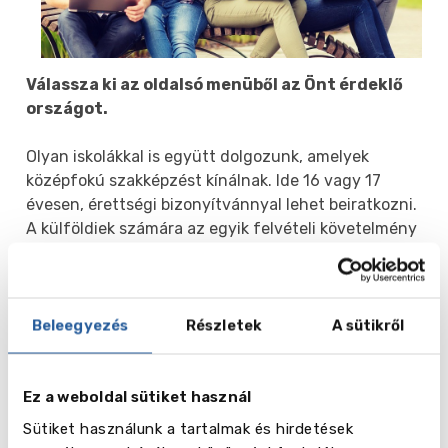
Válassza ki az oldalsó menüből az Önt érdeklő
országot.
Olyan iskolákkal is együtt dolgozunk, amelyek
középfokú szakképzést kínálnak. Ide 16 vagy 17
évesen, érettségi bizonyítvánnyal lehet beiratkozni.
A külföldiek számára az egyik felvételi követelmény
az elismert angol nyelvvizsga (IELTS, TOEFL,
Cambridge Exams).
E vizsga eredményétől, a jegyektől és az iskolai
Beleegyezés
Részletek
A sütikről
teljesítménytől függően a diáknak 2-3 évbe telhet,
mire befejezi ezt az iskolát. A végén középiskolai
végzettséggel és szakmával rendelkezik, amely
Ez a weboldal sütiket használ
lehetővé teszi számára, hogy továbbtanuljon
Sütiket használunk a tartalmak és hirdetések
egyetemen vagy dolgozni menjen.