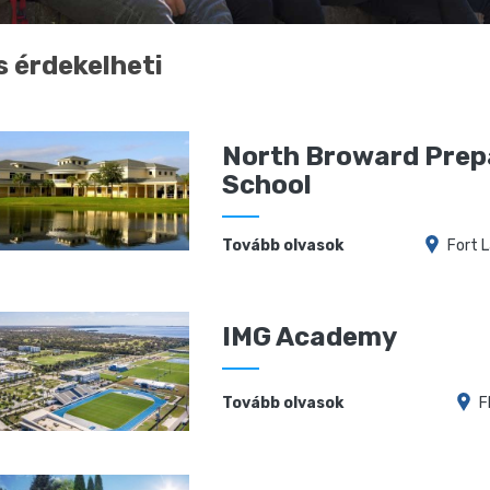
s érdekelheti
North Broward Prep
School
Tovább olvasok
Fort 
IMG Academy
Tovább olvasok
F