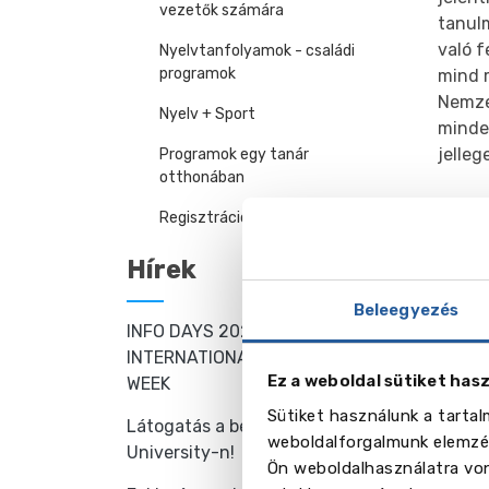
vezetők számára
tanulm
való f
Nyelvtanfolyamok - családi
programok
mind m
Nemzet
Nyelv + Sport
minden
jelleg
Programok egy tanár
otthonában
Továb
Regisztráció a konzultációra
Gal
Hírek
Beleegyezés
INFO DAYS 2025 –
INTERNATIONAL EDUCATION
Ez a weboldal sütiket has
WEEK
Sütiket használunk a tarta
Látogatás a bécsi MODUL
weboldalforgalmunk elemzés
University-n!
Ön weboldalhasználatra von