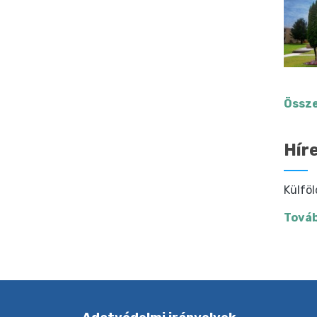
Össze
Hír
Külföl
Továb