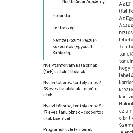
North Cedar Academy
Az EF
(Kalif
Hollandia
Az Eg
Acade
Lettország
biztos
lehet
Nemzetközi felkészítő
Tanítá
központok (Egyesült
Királyság)
tanulá
tanul
Nyelvtanfolyam fiataloknak
hogy 
(16+) és felnőtteknek
lehet
karrie
Nyelvi táborok, tanfolyamok 7-
18 éves tanulóknak - egyéni
kreatí
utak
kar t
Nálunk
Nyelvi táborok, tanfolyamok 8-
az ame
17 éves tanulóknak - csoportos
a brit
utak kísérővel
Szemé
Programok üzletemberek,
jelen