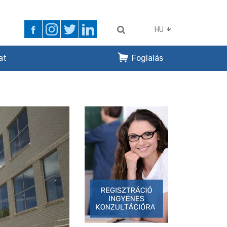
HU
at
Foglalás