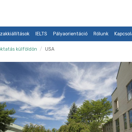
zakkiállítások
IELTS
Pályaorientáció
Rólunk
Kapcsol
ktatás külföldön
USA