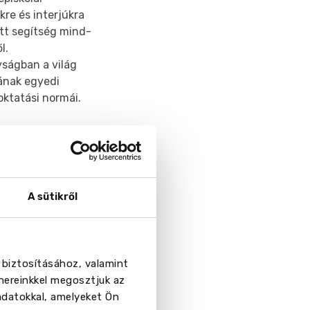
kre és interjúkra
ott segítség mind-
l.
yságban a világ
lának egyedi
oktatási normái.
A sütikről
 biztosításához, valamint
nereinkkel megosztjuk az
adatokkal, amelyeket Ön