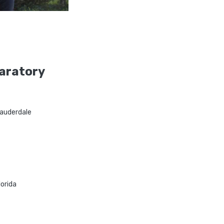
aratory
Lauderdale
lorida