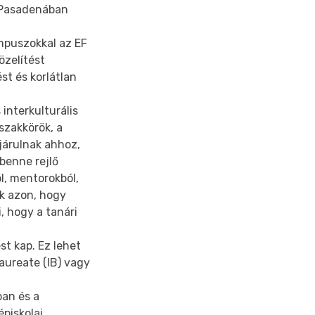
 Pasadenában
mpuszokkal az EF
özelítést
st és korlátlan
 interkulturális
szakkörök, a
járulnak ahhoz,
benne rejlő
l, mentorokból,
ik azon, hogy
, hogy a tanári
st kap. Ez lehet
aureate (IB) vagy
ban és a
piskolai