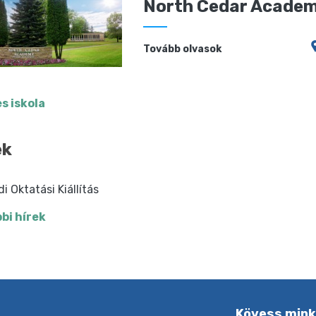
North Cedar Acade
Tovább olvasok
s iskola
ek
di Oktatási Kiállítás
bi hírek
Kövess min