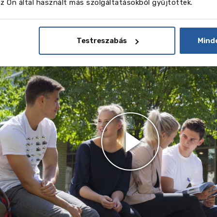
 Ön által használt más szolgáltatásokból gyűjtöttek.
Képek
eó
Testreszabás
Mind