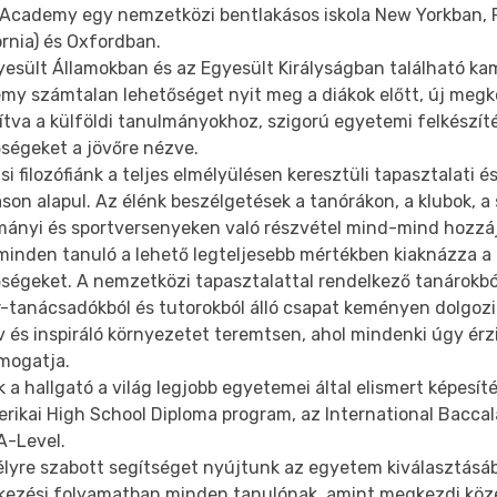
 Academy egy nemzetközi bentlakásos iskola New Yorkban,
ornia) és Oxfordban.
yesült Államokban és az Egyesült Királyságban található ka
my számtalan lehetőséget nyit meg a diákok előtt, új megk
ítva a külföldi tanulmányokhoz, szigorú egyetemi felkészíté
őségeket a jövőre nézve.
si filozófiánk a teljes elmélyülésen keresztüli tapasztalati és
son alapul. Az élénk beszélgetések a tanórákon, a klubok, a 
mányi és sportversenyeken való részvétel mind-mind hozzá
minden tanuló a lehető legteljesebb mértékben kiaknázza a 
őségeket. A nemzetközi tapasztalattal rendelkező tanárokbó
r-tanácsadókból és tutorokból álló csapat keményen dolgoz
v és inspiráló környezetet teremtsen, ahol mindenki úgy érzi
ámogatja.
 a hallgató a világ legjobb egyetemei által elismert képesíté
rikai High School Diploma program, az International Baccal
 A-Level.
lyre szabott segítséget nyújtunk az egyetem kiválasztásá
tkezési folyamatban minden tanulónak, amint megkezdi közé