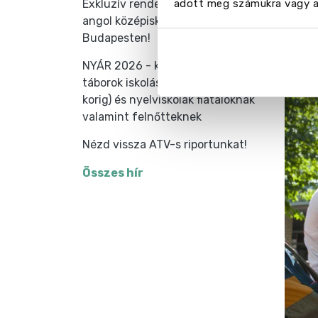
adott meg számukra vagy az
Exkluzív rendezvény - találkozz
angol középiskolák képviselőjével
Budapesten!
Vid
NYÁR 2026 - külföldi nyelvi
táborok iskolásoknak (7-18 éves
korig) és nyelviskolák fiataloknak
valamint felnőtteknek
Nézd vissza ATV-s riportunkat!
Összes hír