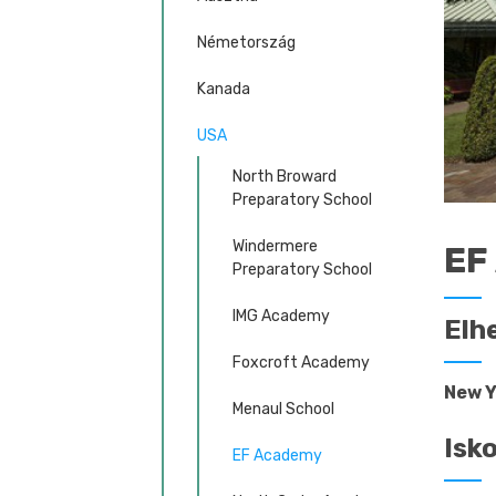
Németország
Kanada
USA
North Broward
Preparatory School
Windermere
EF
Preparatory School
IMG Academy
Elh
Foxcroft Academy
New Y
Menaul School
Isk
EF Academy