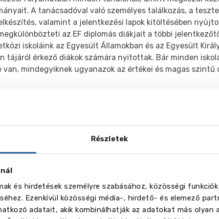
ányait. A tanácsadóval való személyes találkozás, a teszte
elkészítés, valamint a jelentkezési lapok kitöltésében nyújt
egkülönbözteti az EF diplomás diákjait a többi jelentkezőtő
közi iskoláink az Egyesült Államokban és az Egyesült Királ
 tájáról érkező diákok számára nyitottak. Bár minden isko
e van, mindegyiknek ugyanazok az értékei és magas szintű 
bi információk
itt
olvashatók.
éria
Részletek
znál
lmak és hirdetések személyre szabásához, közösségi funkciók
éhez. Ezenkívül közösségi média-, hirdető- és elemező part
vēl
5
atkozó adatait, akik kombinálhatják az adatokat más olyan 