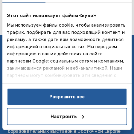
Читать далее...
Этот сайт использует файлы «куки»
Мы используем файлы cookie, чтобы анализировать
трафик, подбирать для вас подходящий контент и
рекламу, а также дать вам возможность делиться
информацией в социальных сетях. Мы передаем
Политика приватности
информацию о ваших действиях на сайте
Follow us
партнерам Google: социальным сетям и компаниям,
занимающимся рекламой и веб-аналитикой. Наши
партнеры могут комбинировать эти сведения с
О нас
предоставленной вами информацией, а также
Baltic Council for International Education –
данными, которые они получили при использовании
ведущее образовательное агентство по вопросам
вами их сервисов.
Разрешить все
обучения за рубежом – от языковых курсов и
летних лагерей до среднего, специального и
Настроить
высшего образования. Baltic Council также
является организатором крупнейших
образовательных выставок в Восточной Европе