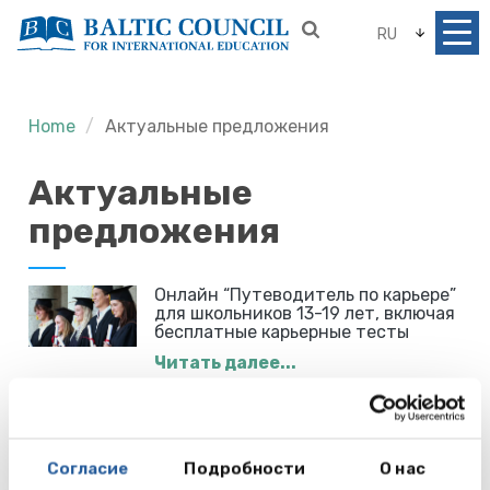
RU
Home
Актуальные предложения
Актуальные
предложения
Онлайн “Путеводитель по карьере”
для школьников 13-19 лет, включая
бесплатные карьерные тесты
Читать далее...
Подготовка к IELTS и
Кембриджским экзаменам в
Согласие
Подробности
О нас
Великобритании