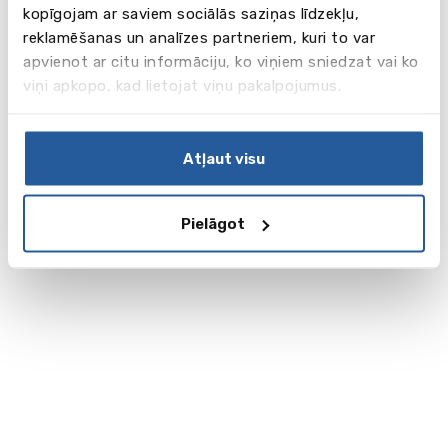
kopīgojam ar saviem sociālās saziņas līdzekļu,
reklamēšanas un analīzes partneriem, kuri to var
apvienot ar citu informāciju, ko viņiem sniedzat vai ko
viņi apkopo, kad lietojat viņu pakalpojumus.
Atļaut visu
Pielāgot