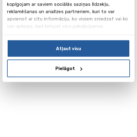
kopīgojam ar saviem sociālās saziņas līdzekļu,
reklamēšanas un analīzes partneriem, kuri to var
apvienot ar citu informāciju, ko viņiem sniedzat vai ko
viņi apkopo, kad lietojat viņu pakalpojumus.
Atļaut visu
Pielāgot