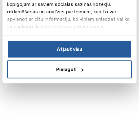
kopīgojam ar saviem sociālās saziņas līdzekļu,
reklamēšanas un analīzes partneriem, kuri to var
apvienot ar citu informāciju, ko viņiem sniedzat vai ko
viņi apkopo, kad lietojat viņu pakalpojumus.
Atļaut visu
Pielāgot