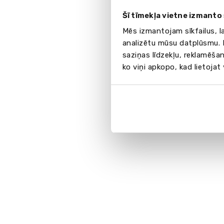
Šī tīmekļa vietne izmanto 
Mēs izmantojam sīkfailus, l
analizētu mūsu datplūsmu. I
saziņas līdzekļu, reklamēšan
ko viņi apkopo, kad lietojat