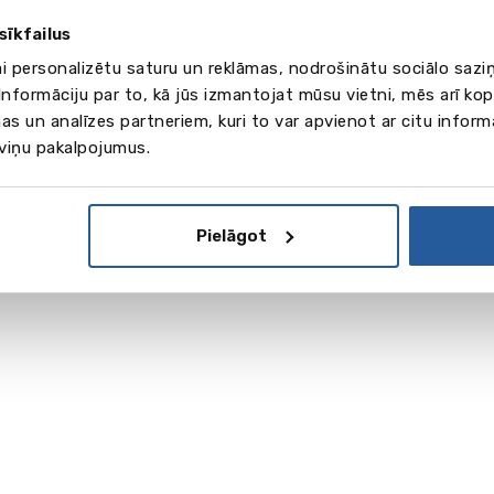
sīkfailus
ai personalizētu saturu un reklāmas, nodrošinātu sociālo saziņ
nformāciju par to, kā jūs izmantojat mūsu vietni, mēs arī ko
as un analīzes partneriem, kuri to var apvienot ar citu inform
 viņu pakalpojumus.
Pielāgot