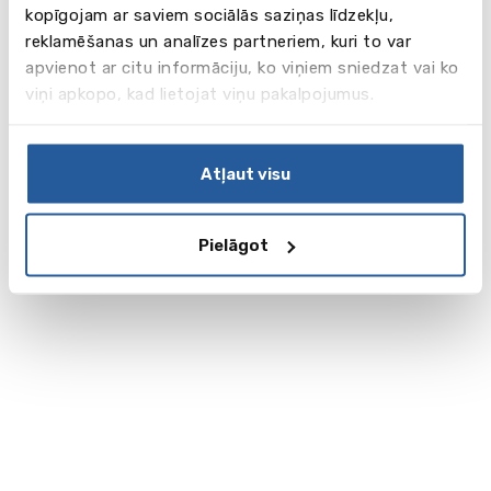
kopīgojam ar saviem sociālās saziņas līdzekļu,
reklamēšanas un analīzes partneriem, kuri to var
apvienot ar citu informāciju, ko viņiem sniedzat vai ko
viņi apkopo, kad lietojat viņu pakalpojumus.
Atļaut visu
Pielāgot