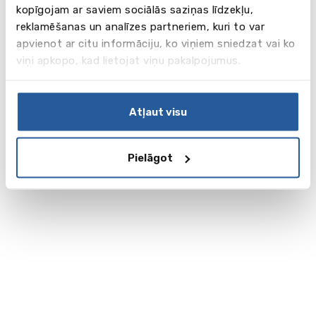
kopīgojam ar saviem sociālās saziņas līdzekļu,
reklamēšanas un analīzes partneriem, kuri to var
apvienot ar citu informāciju, ko viņiem sniedzat vai ko
viņi apkopo, kad lietojat viņu pakalpojumus.
Atļaut visu
Pielāgot