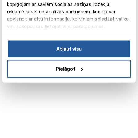
kopīgojam ar saviem sociālās saziņas līdzekļu,
reklamēšanas un analīzes partneriem, kuri to var
apvienot ar citu informāciju, ko viņiem sniedzat vai ko
viņi apkopo, kad lietojat viņu pakalpojumus.
Atļaut visu
Pielāgot