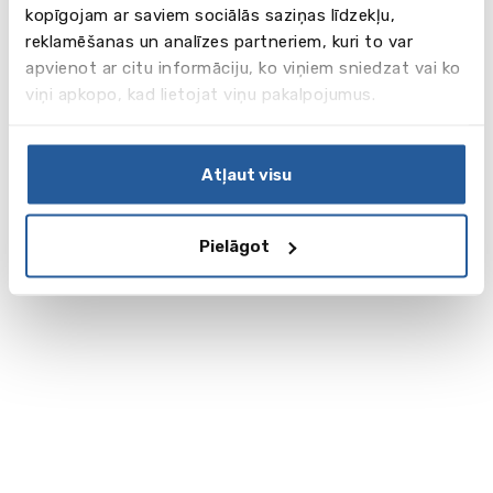
kopīgojam ar saviem sociālās saziņas līdzekļu,
reklamēšanas un analīzes partneriem, kuri to var
apvienot ar citu informāciju, ko viņiem sniedzat vai ko
viņi apkopo, kad lietojat viņu pakalpojumus.
Atļaut visu
Pielāgot