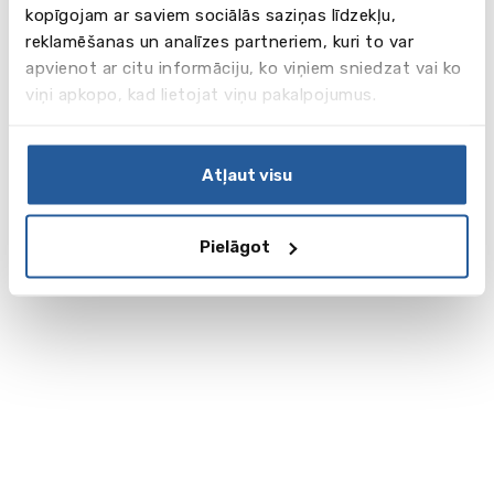
kopīgojam ar saviem sociālās saziņas līdzekļu,
reklamēšanas un analīzes partneriem, kuri to var
apvienot ar citu informāciju, ko viņiem sniedzat vai ko
viņi apkopo, kad lietojat viņu pakalpojumus.
Atļaut visu
Pielāgot