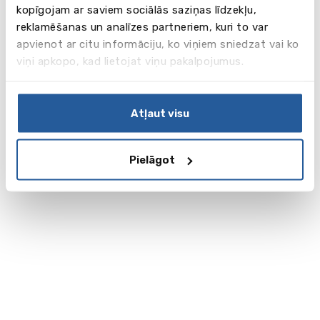
kopīgojam ar saviem sociālās saziņas līdzekļu,
reklamēšanas un analīzes partneriem, kuri to var
apvienot ar citu informāciju, ko viņiem sniedzat vai ko
viņi apkopo, kad lietojat viņu pakalpojumus.
Atļaut visu
Pielāgot