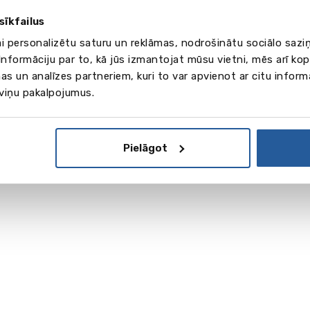
sīkfailus
ai personalizētu saturu un reklāmas, nodrošinātu sociālo saziņ
nformāciju par to, kā jūs izmantojat mūsu vietni, mēs arī ko
as un analīzes partneriem, kuri to var apvienot ar citu inform
 viņu pakalpojumus.
Pielāgot