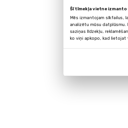
Šī tīmekļa vietne izmanto 
Mēs izmantojam sīkfailus, l
analizētu mūsu datplūsmu. I
saziņas līdzekļu, reklamēšan
ko viņi apkopo, kad lietojat