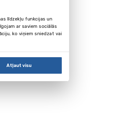
as līdzekļu funkcijas un
pīgojam ar saviem sociālās
āciju, ko viņiem sniedzat vai
Atļaut visu