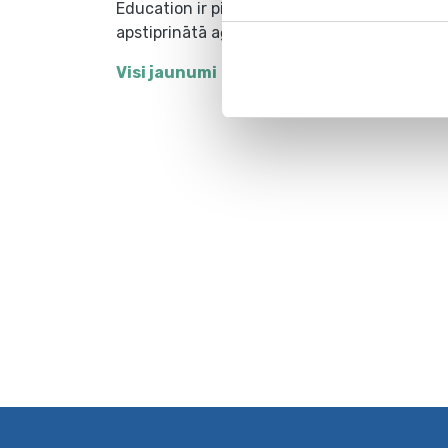
Education ir piešķirts BBSN
apstiprinātā aģenta tituls!
Visi jaunumi