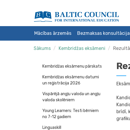
Mācības ārzemēs
Bezmaksas konsultācija
Sākums
Kembridžas eksāmeni
Rezultā
Re
Kembridžas eksāmenu pārskats
Kembridžas eksāmenu datumi
un reģistrācija 2026
Eksām
Vispārējā angļu valoda un angļu
Kandid
valoda skolēniem
Kandid
Young Learners: Testi bērniem
brīdī,
no 7-12 gadiem
grafik
Linguaskill