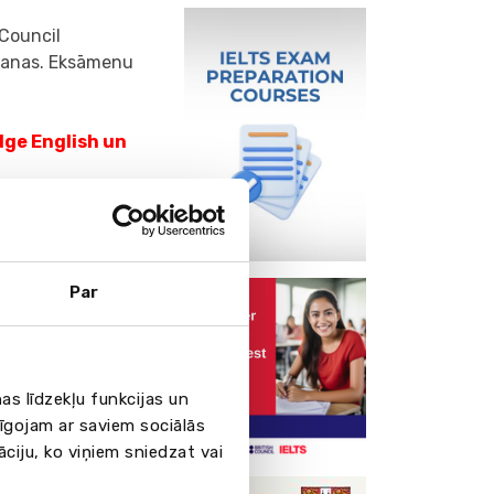
 Council
šanas. Eksāmenu
dge English un
apguves līmenī
nokārtotu
nt).
Par
amatnostādnēs
s par B2 līmeni,
, aizstājot
as līdzekļu funkcijas un
ārtojis vispārējās
pīgojam ar saviem sociālās
ents par
āciju, ko viņiem sniedzat vai
uma termiņam ir