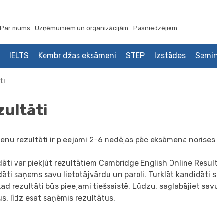
Par mums
Uzņēmumiem un organizācijām
Pasniedzējiem
IELTS
Kembridžas eksāmeni
STEP
Izstādes
Semin
ti
zultāti
enu rezultāti ir pieejami 2-6 nedēļas pēc eksāmena norise
āti var piekļūt rezultātiem Cambridge English Online Result
āti saņems savu lietotājvārdu un paroli. Turklāt kandidāti
 kad rezultāti būs pieejami tiešsaistē. Lūdzu, saglabājiet s
us, līdz esat saņēmis rezultātus.