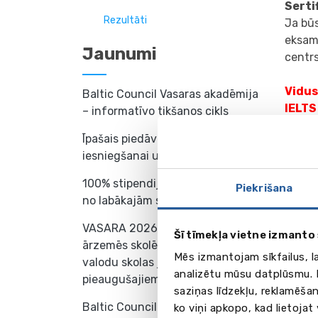
Serti
Rezultāti
Ja būs
eksam
Jaunumi
centrs
Vidus
Baltic Council Vasaras akadēmija
IELT
– informatīvo tikšanos cikls
Īpašais piedāvājums dokumentu
Svešv
iesniegšanai universitātē
skolēn
pārba
100% stipendijas mācībām vienā
Piekrišana
Pārba
no labākajām skolām Eiropā!
valod
aizstā
VASARA 2026 – valodu nometnes
Šī tīmekļa vietne izmanto 
augst
ārzemēs skolēniem (7-18 gadi) un
Mēs izmantojam sīkfailus, l
Svarīg
valodu skolas jauniešiem un
analizētu mūsu datplūsmu. I
vidējā
pieaugušajiem
saziņas līdzekļu, reklamēšan
pārba
Baltic Council for International
ko viņi apkopo, kad lietojat
derīg