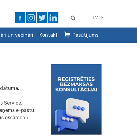
LV
āri un vebināri
Kontakti
Pasūtījums
s datuma.
s Service.
 saņems e-pastu
avus eksāmenu