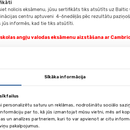
fikāti
iet nolicis eksāmenu, jūsu sertifikāts tiks atsūtīts uz Baltic
inācijas centru aptuveni 4-6nedēļās pēc rezultātu paziņo
 jūs informēs, kad tie tiks atsūtīti.
skolas angļu valodas eksāmenu aizstāšana ar Cambri
S
alodas eksāmenu optimālajā vai augstākajā mācību satura 
s ir tiesīgs aizstāt ar starptautiskā testēšanas institūcijā 
udījumu, (IELTS vai Cambridge English Language Assessme
Sīkāka informācija
udījumā iegūtais vērtējums atbilstoši Eiropas kopīgajās p
u apguvei noteiktajiem valodas prasmes līmeņiem nav zemāk
jot optimālā mācību satura apguves līmeņa eksāmenu, vai C1
sīkfailus
ākā mācību satura apguves līmeņa eksāmenu.
ai personalizētu saturu un reklāmas, nodrošinātu sociālo saziņ
i, lai starptautiskas institūcijas pārbaudījumu skolēns ir nok
nformāciju par to, kā jūs izmantojat mūsu vietni, mēs arī ko
s izglītības apguves laikā un šīs institūcijas izdotais dokum
as un analīzes partneriem, kuri to var apvienot ar citu inform
udījumā iegūto vērtējumu atbilstoši tajā norādītajam derīg
 viņu pakalpojumus.
s paredzētā svešvalodas eksāmena norises dienā.